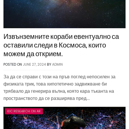
Извънземните кораби евентуално са
оставили следи в Космоса, които
можем да открием.
POSTED ON
JUNE 27, 2024
BY
ADMIN
За да се справи с този на пръв поглед непосилен за
физиката трик, това хипотетично задвижване би
трябвало да генерира вълна, която кара тъканта на
пространството да се разширява пред….
IDC RESEARCH ON AR