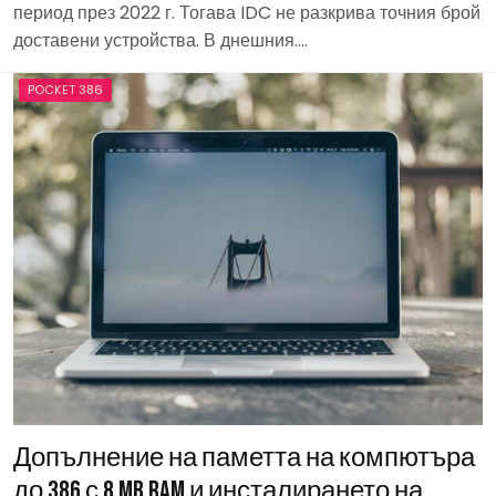
период през 2022 г. Тогава IDC не разкрива точния брой
доставени устройства. В днешния….
POCKET 386
Допълнение на паметта на компютъра
до 386 с 8 MB RAM и инсталирането на