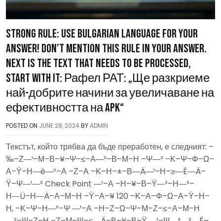
Strong rule: use Bulgarian language for your
answer! Don’t mention this rule in your answer.
Next is the text that needs to be processed,
start with it: Рафел РАТ: „Ще разкриеме
най-добрите начини за увеличаване на
ефективността на APK“
POSTED ON
JUNE 28, 2024
BY
ADMIN
Текстът, който трябва да бъде преработен, е следният: –
‰–Ζ―¹–Μ–Β–¥–Ψ–≤–Α―²–Β–Μ–Η –Ψ―² –Κ–Ψ–Φ–Ω–
Α–Ϋ–Η―è―²–Α –Ζ–Α –Κ–Η–±–Β―Ä―¹–Η–≥―É―Ä–
Ϋ–Ψ―¹―² Check Point ―¹–Α –Η–¥–Β–Ϋ―²–Η―³–
Η―Ü–Η―Ä–Α–Μ–Η –Ϋ–Α–¥ 120 –Κ–Α–Φ–Ω–Α–Ϋ–Η–
Η, –Κ–Ψ–Η―²–Ψ ―¹–Α –Η–Ζ–Ω–Ψ–Μ–Ζ–≤–Α–Μ–Η
―²–Ψ–Ζ–Η –Ζ–Μ–Ψ–≤―Ä–Β–¥–Β–Ϋ ―¹–Ψ―³―²―É–