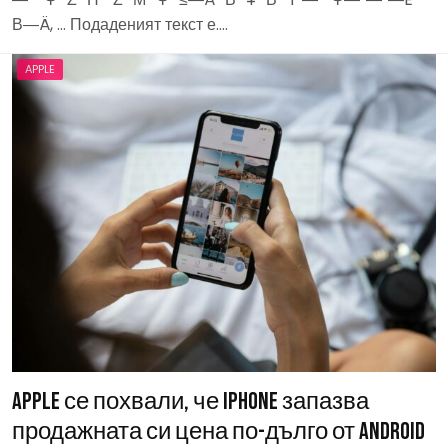
Β―Ä, … Подаденият текст е….
APPLE
Apple се похвали, че iPhone запазва
продажната си цена по-дълго от Android