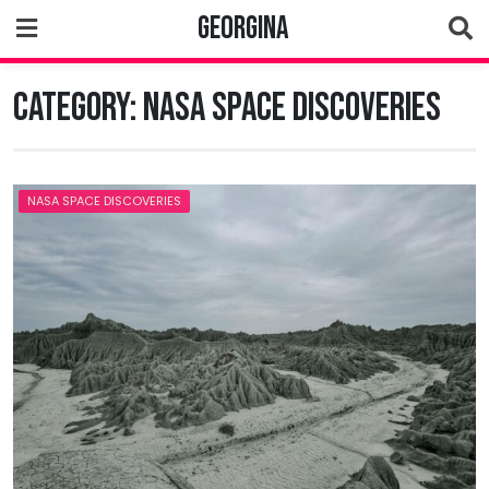
Skip
Georgina
to
content
Category:
NASA Space Discoveries
NASA SPACE DISCOVERIES