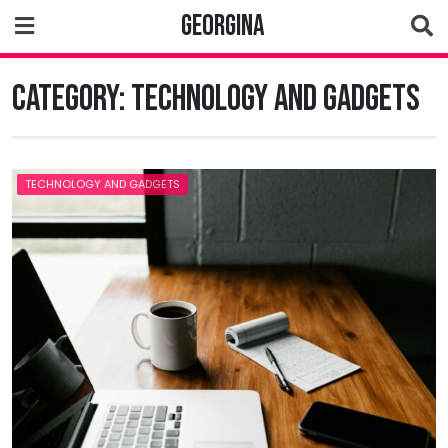
Skip
Georgina
to
content
Category:
Technology and Gadgets
TECHNOLOGY AND GADGETS