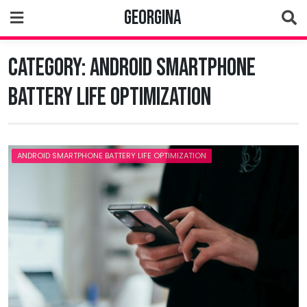
Skip
Georgina
to
content
Category:
Android Smartphone
Battery Life Optimization
ANDROID SMARTPHONE BATTERY LIFE OPTIMIZATION