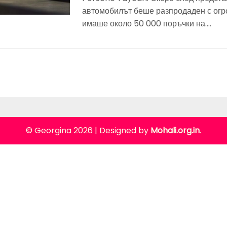
автомобилът беше разпродаден с огр
имаше около 50 000 поръчки на….
© Georgina 2026
|
Designed by
Mohali.org.in
.