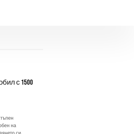
бил с 1500
стъпен
обен на
янето си,