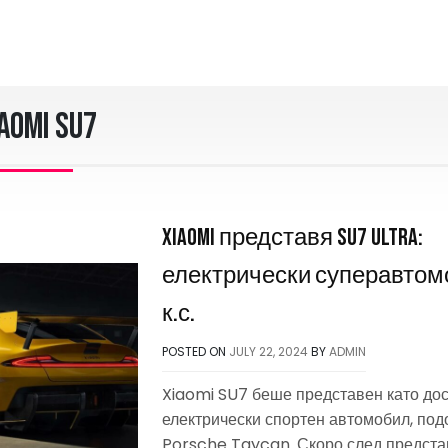
aomi SU7
Xiaomi представя SU7 Ultra:
електрически суперавтомо
к.с.
POSTED ON
JULY 22, 2024
BY
ADMIN
Xiaomi SU7 беше представен като до
електрически спортен автомобил, под
Porsche Taycan. Скоро след представ