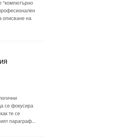
те “компютърно
в професионален
за описване на
шия
логични
а се фокусира
как те се
рият параграф….