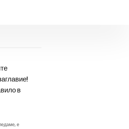
йте
заглавие!
авило в
ледаме, е