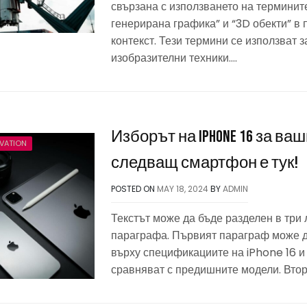
свързана с използването на термини
генерирана графика” и “3D обекти” 
контекст. Тези термини се използват 
изобразителни техники….
Изборът на iPhone 16 за ва
VATION
следващ смартфон е тук!
POSTED ON
MAY 18, 2024
BY
ADMIN
Текстът може да бъде разделен в три 
параграфа. Първият параграф може д
върху спецификациите на iPhone 16 и 
сравняват с предишните модели. Вто