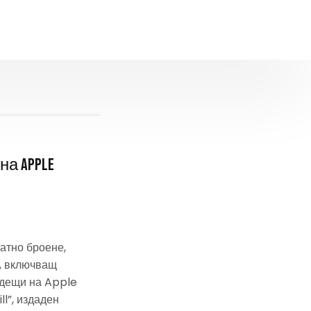
на Apple
атно броене,
, включващ
одещи на Apple
ll”, издаден