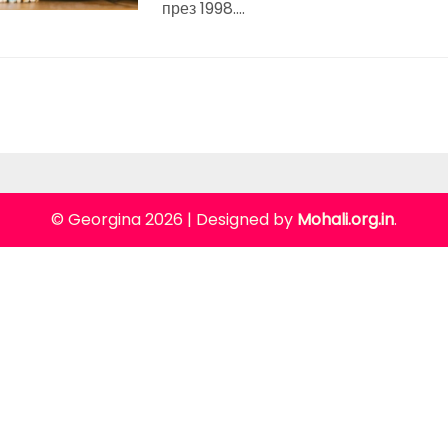
през 1998….
© Georgina 2026
|
Designed by
Mohali.org.in
.