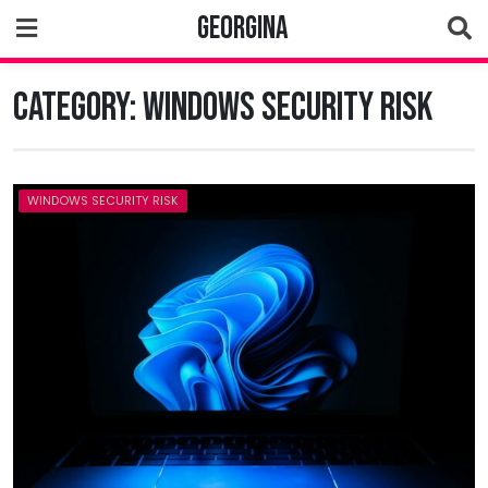
Skip
Georgina
to
content
Category:
Windows Security Risk
WINDOWS SECURITY RISK