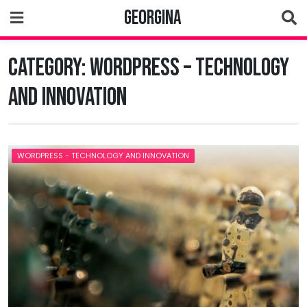
Skip
Georgina
to
content
Category:
WordPress – Technology
and Innovation
WORDPRESS - TECHNOLOGY AND INNOVATION