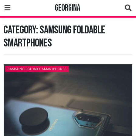
Skip
Georgina
to
content
Category:
Samsung Foldable
Smartphones
SAMSUNG FOLDABLE SMARTPHONES