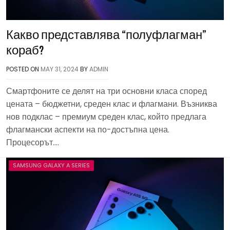
Какво представлява “полуфлагман”
кораб?
POSTED ON
MAY 31, 2024
BY
ADMIN
Смартфоните се делят на три основни класа според
цената – бюджетни, среден клас и флагмани. Възниква
нов подклас – премиум среден клас, който предлага
флагмански аспекти на по-достъпна цена.
Процесорът….
SAMSUNG GALAXY A SERIES