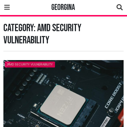
Skip
Georgina
to
content
Category:
AMD Security
Vulnerability
AMD SECURITY VULNERABILITY