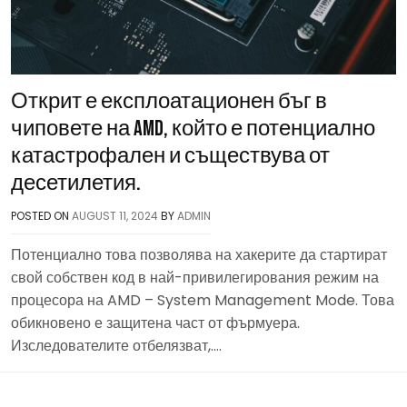
Открит е експлоатационен бъг в
чиповете на AMD, който е потенциално
катастрофален и съществува от
десетилетия.
POSTED ON
AUGUST 11, 2024
BY
ADMIN
Потенциално това позволява на хакерите да стартират
свой собствен код в най-привилегирования режим на
процесора на AMD – System Management Mode. Това
обикновено е защитена част от фърмуера.
Изследователите отбелязват,….