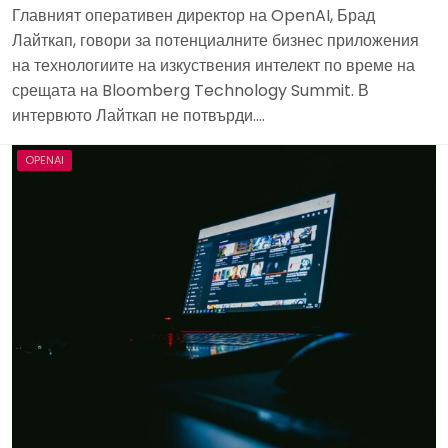
Главният оперативен директор на OpenAI, Брад
Лайткап, говори за потенциалните бизнес приложения
на технологиите на изкуствения интелект по време на
срещата на Bloomberg Technology Summit. В
интервюто Лайткап не потвърди….
OPENAI