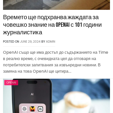
Времето ще подхранва жаждата за
човешко знание на OpenAI с 101 години
журналистика
POSTED ON
JUNE 29, 2024
BY
ADMIN
OpenAI също ще има достъп до съдържанието на Time
в реално време, с очевидната цел да отговаря на
потребителски запитвания за извънредни новини. В
замяна на това OpenAI ще цитира….
OPENAI