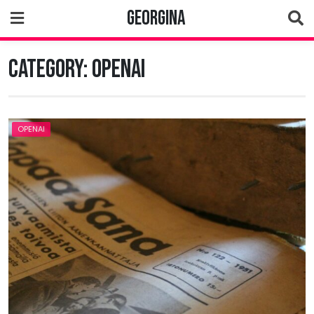
Skip
Georgina
to
content
Category:
OpenAI
OPENAI