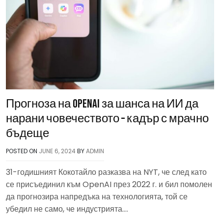
Прогноза на OpenAI за шанса на ИИ да
нарани човечеството – кадър с мрачно
бъдеще
POSTED ON
JUNE 6, 2024
BY
ADMIN
31-годишният Кокотайло разказва на NYT, че след като
се присъединил към OpenAI през 2022 г. и бил помолен
да прогнозира напредъка на технологията, той се
убедил не само, че индустрията….