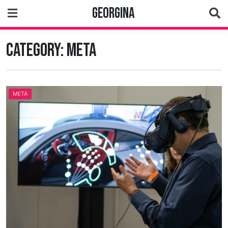
Skip
Georgina
to
content
Category:
Meta
META