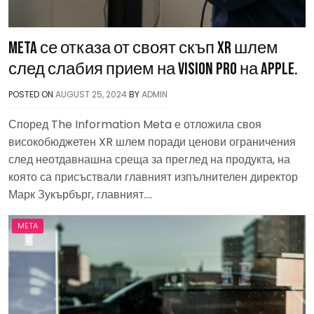
Meta се отказа от своят скъп XR шлем
след слабия прием на Vision Pro на Apple.
POSTED ON
AUGUST 25, 2024
BY
ADMIN
Според The Information Meta е отложила своя
високобюджетен XR шлем поради ценови ограничения
след неотдавнашна среща за преглед на продукта, на
която са присъствали главният изпълнителен директор
Марк Зукърбърг, главният….
META