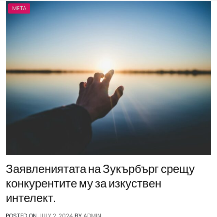
META
Заявлениятата на Зукърбърг срещу
конкурентите му за изкуствен
интелект.
POSTED ON
JULY 2, 2024
BY
ADMIN