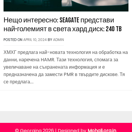
Нещо интересно: Seagate представи
най-големият в света хард диск: 240 TB
POSTED ON
APRIL 10, 2024
BY
ADMIN
ХМХГ предлага най-новата технология на обработка на
данни, наречена HAMR. Тази технология, спомага за
увеличаване на съхранената информация и е
предназначена да замести PMR в твърдите дискове. Тя
се предлага….
© Georgina 2026
|
Designed by
Mohali.org.in
.