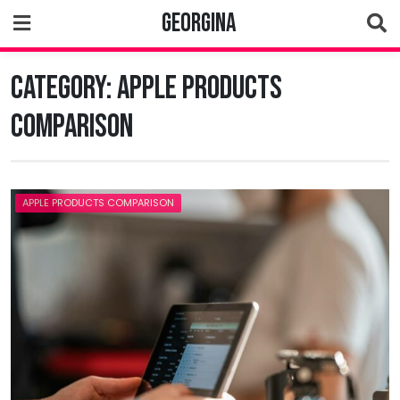
Skip
Georgina
to
content
Category:
Apple Products
Comparison
APPLE PRODUCTS COMPARISON