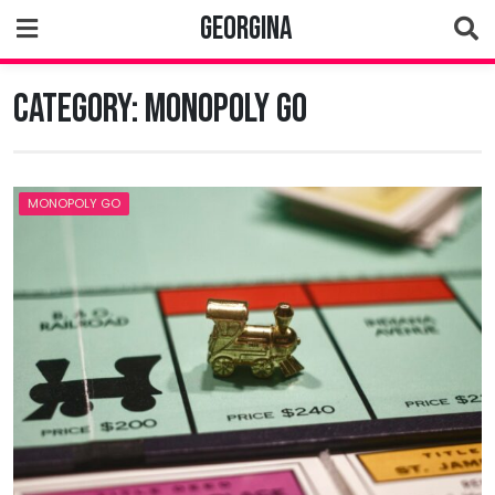
Skip
Georgina
to
content
Category:
Monopoly Go
MONOPOLY GO