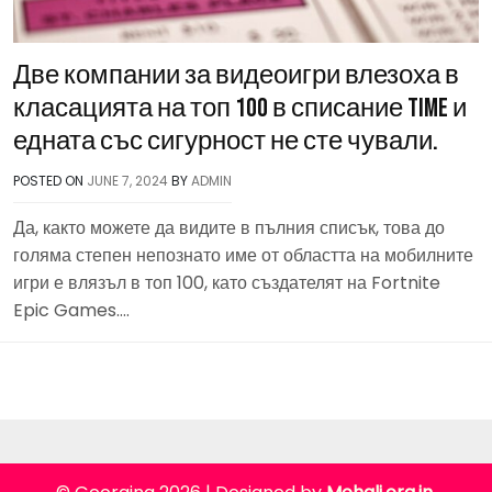
Две компании за видеоигри влезоха в
класацията на топ 100 в списание Time и
едната със сигурност не сте чували.
POSTED ON
JUNE 7, 2024
BY
ADMIN
Да, както можете да видите в пълния списък, това до
голяма степен непознато име от областта на мобилните
игри е влязъл в топ 100, като създателят на Fortnite
Epic Games….