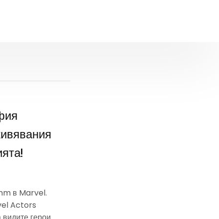
офия
живявания
ята!
mm в Marvel.
el Actors
а видите герои