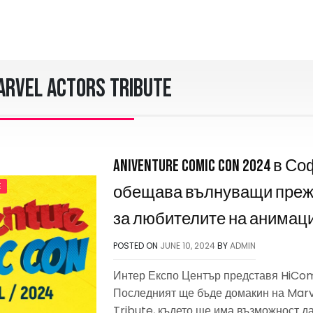
arvel Actors Tribute
Aniventure Comic Con 2024 в С
E
обещава вълнуващи пре
за любителите на анимаци
POSTED ON
JUNE 10, 2024
BY
ADMIN
Интер Експо Център представя HiCo
Последният ще бъде домакин на Marv
Tribute, където ще има възможност д