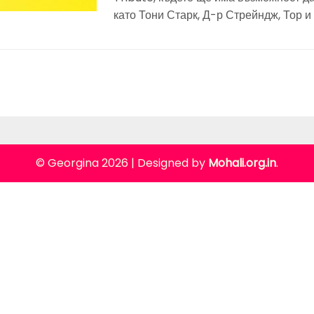
като Тони Старк, Д-р Стрейндж, Тор 
© Georgina 2026
|
Designed by
Mohali.org.in
.