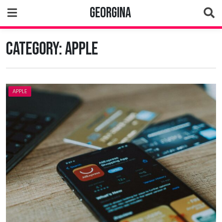
Skip
Georgina
to
content
Category:
Apple
APPLE