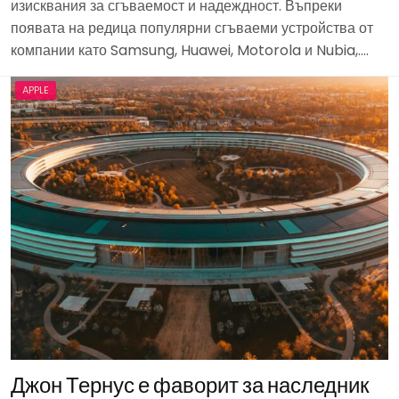
изисквания за сгъваемост и надеждност. Въпреки
появата на редица популярни сгъваеми устройства от
компании като Samsung, Huawei, Motorola и Nubia,….
APPLE
Джон Тернус е фаворит за наследник