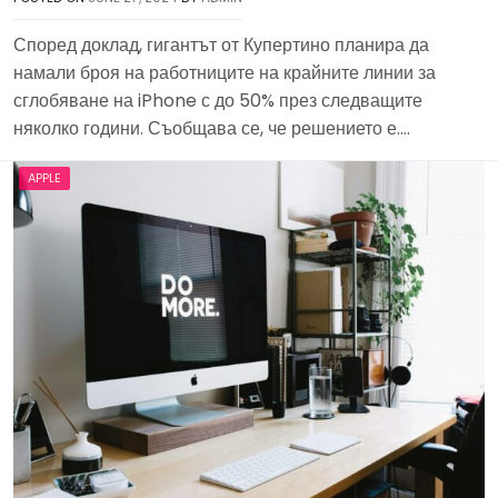
Според доклад, гигантът от Купертино планира да
намали броя на работниците на крайните линии за
сглобяване на iPhone с до 50% през следващите
няколко години. Съобщава се, че решението е….
APPLE