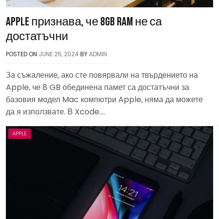
Apple признава, че 8GB RAM не са
достатъчни
POSTED ON
JUNE 25, 2024
BY
ADMIN
За съжаление, ако сте повярвали на твърдението на
Apple, че 8 GB обединена памет са достатъчни за
базовия модел Mac компютри Apple, няма да можете
да я използвате. В Xcode….
APPLE