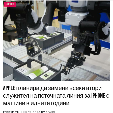
APPLE
Apple планира да замени всеки втори
служител на поточната линия за iPhone с
машини в идните години.
POSTED ON
JUNE 27, 2024
BY
ADMIN