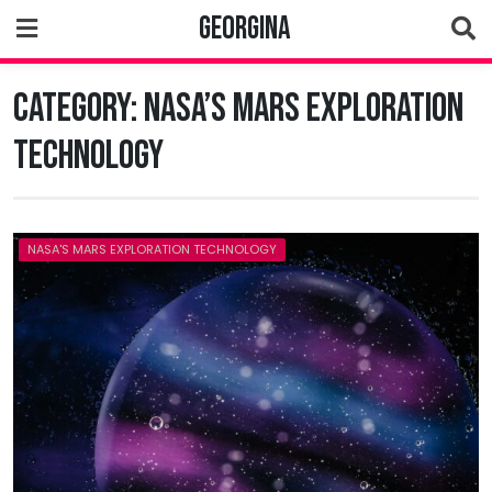
Skip
Georgina
to
content
Category:
NASA’s Mars Exploration
Technology
NASA'S MARS EXPLORATION TECHNOLOGY