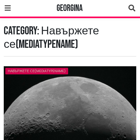
Skip
Georgina
to
content
Category:
Навържете
се(MediaTypeName)
НАВЪРЖЕТЕ СЕ(MEDIATYPENAME)