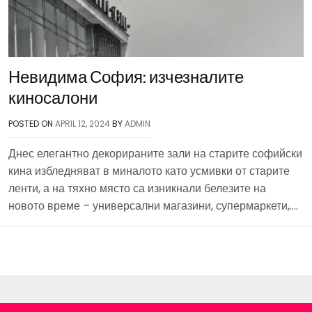
Невидима София: изчезналите
киносалони
POSTED ON
APRIL 12, 2024
BY
ADMIN
Днес елегантно декорираните зали на старите софийски
кина избледняват в миналото като усмивки от старите
ленти, а на тяхно място са изникнали белезите на
новото време – универсални магазини, супермаркети,….