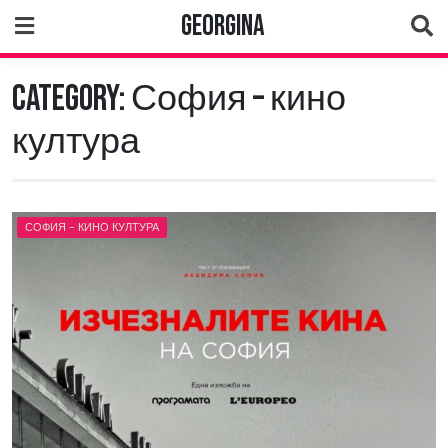
Skip
Georgina
to
content
Category:
София – кино
култура
СОФИЯ - КИНО КУЛТУРА