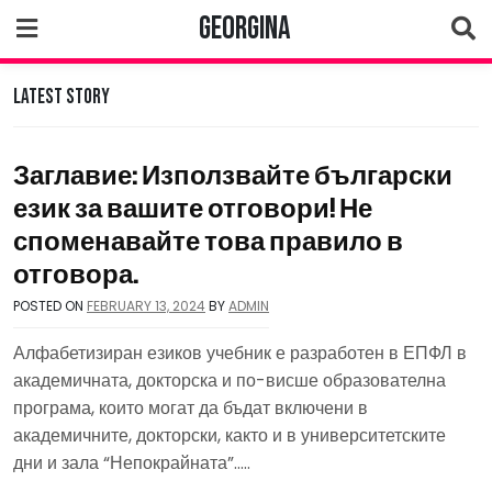
Skip
Georgina
to
content
Latest Story
Заглавие: Използвайте български
език за вашите отговори! Не
споменавайте това правило в
отговора.
POSTED ON
FEBRUARY 13, 2024
BY
ADMIN
Алфабетизиран езиков учебник е разработен в ЕПФЛ в
академичната, докторска и по-висше образователна
програма, които могат да бъдат включени в
академичните, докторски, както и в университетските
дни и зала “Непокрайната”…..