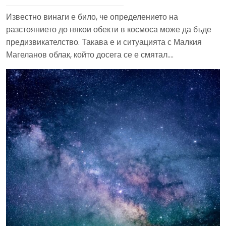
Известно винаги е било, че определението на
разстоянието до някои обекти в космоса може да бъде
предизвикателство. Такава е и ситуацията с Малкия
Магеланов облак, който досега се е смятал….