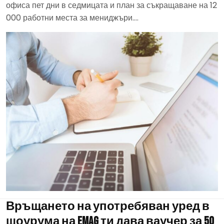
офиса пет дни в седмицата и план за съкращаване на 12
000 работни места за мениджъри….
Връщането на употребяван уред в
шоурума на eMAG ти дава ваучер за 50