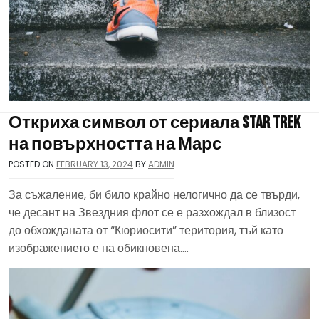
Откриха символ от сериала Star Trek
на повърхността на Марс
POSTED ON
FEBRUARY 13, 2024
BY
ADMIN
За съжаление, би било крайно нелогично да се твърди,
че десант на Звездния флот се е разхождал в близост
до обхожданата от “Кюриосити” територия, тъй като
изображението е на обикновена….