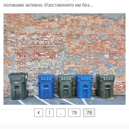
ползваме активно. Изоставянето им без….
Posts
1
…
78
79
pagination