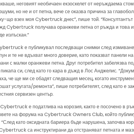
чакваше, неговият необичаен екзоскелет от неръждаема стом
ршуми, но не и от петна, вече се оказва причина за главобол
ку-що взех моя Cybertruck днес”, пише той. “Консултантът
ъжд Cybertruck получава оранжеви петна от ръжда и това и
де излъскан.”
ybertruck е публикувал последващи снимки след измиване
ун и те не вдъхват много доверие, като показват панели на
зани с малки оранжеви петна. Друг потребител забелязва п
пикапа си, след като го кара в дъжд в Лос Анджелис. “Доку
аха, че ще ми се обадят следващия месец, когато инструмен
ршат услугата/ремонта”, пише потребителят, след като е за
естния сервизен център.
Cybertruck е податлива на корозия, както е посочено в ръ
овете на форума на Cybertruck Owners Club, който публи
 “След като оксидната бариера бъде нарушена, започва кор
ybertruck са инструктирани да отстраняват петната и мазн