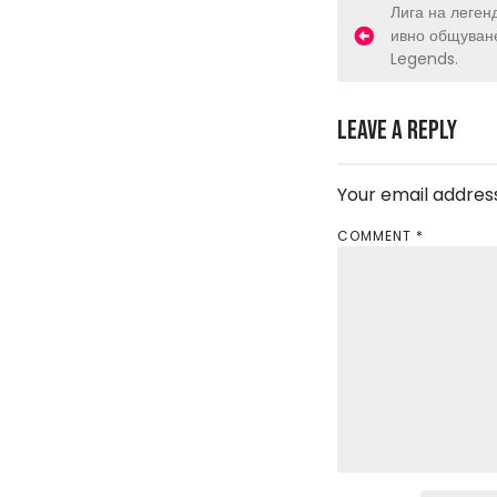
P
Лига на леген
ивно общуване
o
Legends.
s
Leave a Reply
t
n
Your email address
a
COMMENT
*
v
i
g
a
t
i