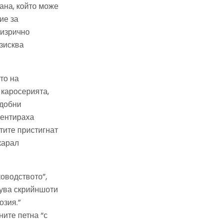
ана, който може
ие за
 изрично
зисква
то на
 каросерията,
одобни
ментираха
тите пристигнат
карал
ководството”,
кува скрийншоти
озия.”
ите петна “с