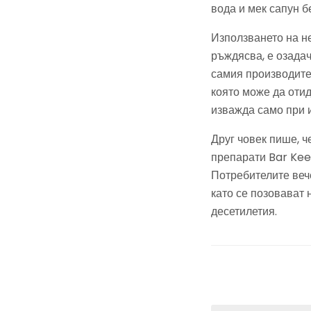
вода и мек сапун б
Използването на н
ръждясва, е озада
самия производите
която може да отид
изважда само при и
Друг човек пише, ч
препарати Bar Kee
Потребителите веч
като се позовават 
десетилетия.