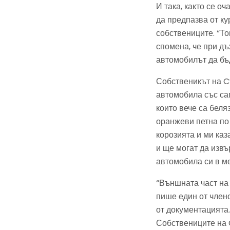
И така, както се о
да предпазва от ку
собствениците. “То
спомена, че при д
автомобилът да бъ
Собственикът на C
автомобила със сап
които вече са беля
оранжеви петна по 
корозията и ми каз
и ще могат да извъ
автомобила си в м
“Външната част на 
пише един от член
от документацията.
Собствениците на C