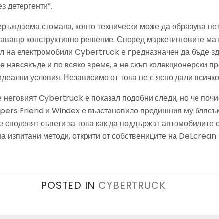
ез детергенти”.
еръждаема стомана, която технически може да образува пет
чаващо конструктивно решение. Според маркетинговите ма
л на електромобили Cybertruck е предназначен да бъде з
е навсякъде и по всяко време, а не скъп колекционерски пр
деални условия. Независимо от това не е ясно дали всичко 
е неговият Cybertruck е показал подобни следи, но че почи
pers Friend и Windex е възстановило предишния му блясък
е споделят съвети за това как да поддържат автомобилите 
на изпитани методи, открити от собствениците на DeLorean
POSTED IN
CYBERTRUCK