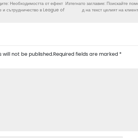
дите: Необходимостта от ефект
Изтегнато заглавие: Поискайте пом
 и сътрудничество в League of
д на текст целият на клиент
 will not be published.
Required fields are marked
*