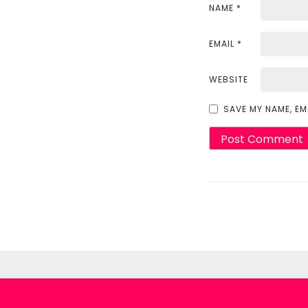
NAME
*
o
n
EMAIL
*
WEBSITE
SAVE MY NAME, EM