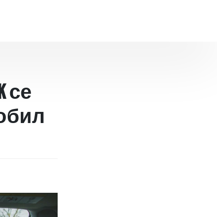
k се
мобил