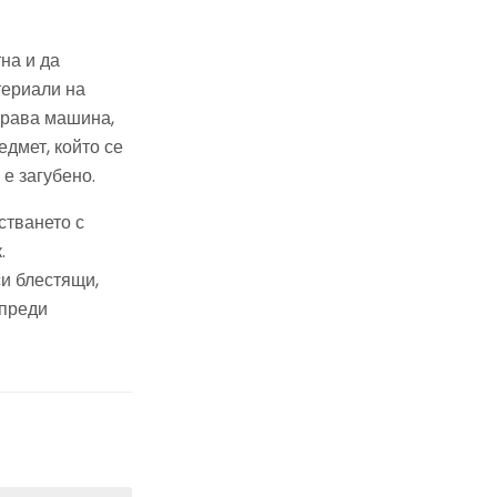
на и да
териали на
драва машина,
едмет, който се
е загубено.
стването с
.
си блестящи,
 преди