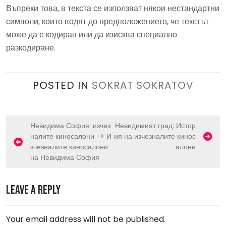
Въпреки това, в текста се използват някои нестандартни
символи, които водят до предположението, че текстът
може да е кодиран или да изисква специално
разкодиране.
POSTED IN
SOKRAT SOKRATOV
P
Невидима София: изчез
Невидимият град: Истор
налите киносалони -> И
ия на изчезналите кинос
o
зчезналите киносалони
алони
s
на Невидима София
t
n
Leave a Reply
a
v
Your email address will not be published.