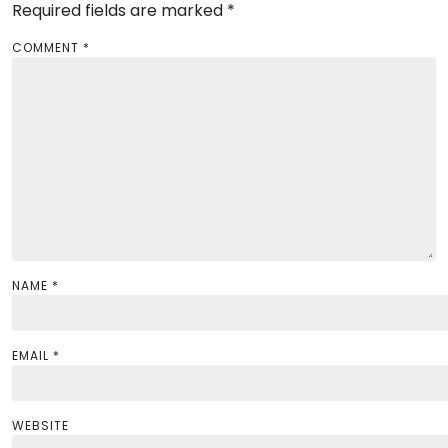
Required fields are marked
i
*
g
COMMENT
*
a
t
i
o
n
NAME
*
EMAIL
*
WEBSITE