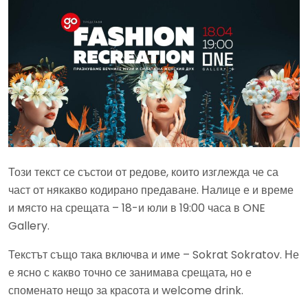
Този текст се състои от редове, които изглежда че са
част от някакво кодирано предаване. Налице е и време
и място на срещата – 18-и юли в 19:00 часа в ONE
Gallery.
Текстът също така включва и име – Sokrat Sokratov. Не
е ясно с какво точно се занимава срещата, но е
споменато нещо за красота и welcome drink.