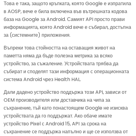
Това е така, защото кръпката, която Google е изпратила
в AOSP, вече е била включена във вътрешната кодова
база на Google за Android. Самият API просто прави
информацията, която Android вече е събирал, достъпна
за (системните) приложения.
Въпреки това стойността на оставащия живот на
паметта няма да бъде полезна метрика за всяко
устройство, за съжаление. Устройствата трябва да
събират и споделят тази информация с операционната
система Android чрез Health HAL.
Дали дадено устройство поддържа този API, зависи от
OEM производителя или доставчика на чипа за
съхранение, тъй като понастоящем Google не изисква
устройствата да го поддържат. Ако обаче имате
устройство Pixel с Android 15, API за срока на
съхранение се поддържа напълно и ще се използва от