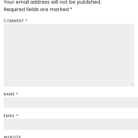
Your email address will not be published.
i
Required fields are marked
*
g
a
COMMENT
*
t
i
o
n
NAME
*
EMAIL
*
WEBSITE