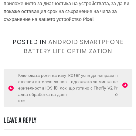
приложението за диагностика на устройствата, за да ви
покаже оставащия срок на съхранение на чипа за
съхранение на вашето устройство Pixel.
POSTED IN
ANDROID SMARTPHONE
BATTERY LIFE OPTIMIZATION
P
Ключовата роля на изку
Razer успя да направи п
ствения интелект за пов
одложката за мишка не
o
ерителност в iOS 18: лок
що готино с Firefly V2 Pr
s
ална обработка на данн
o
ите.
t
n
Leave a Reply
a
v