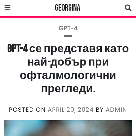
Skip
Georgina
to
content
GPT-4
GPT-4 се представя като
най-добър при
офталмологични
прегледи.
POSTED ON
APRIL 20, 2024
BY
ADMIN