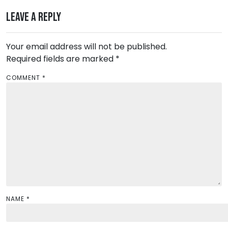
n
Leave a Reply
a
v
Your email address will not be published.
Required fields are marked
i
*
g
COMMENT
*
a
t
i
o
n
NAME
*