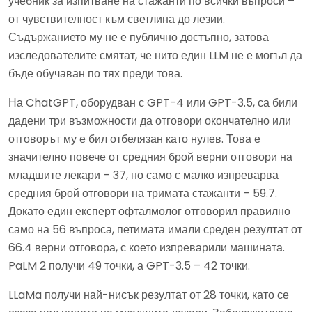
учебник за изпитване на стажанти по всички въпроси –
от чувствителност към светлина до лезии.
Съдържанието му не е публично достъпно, затова
изследователите смятат, че нито един LLM не е могъл да
бъде обучаван по тях преди това.
На ChatGPT, оборудван с GPT-4 или GPT-3.5, са били
дадени три възможности да отговори окончателно или
отговорът му е бил отбелязан като нулев. Това е
значително повече от средния брой верни отговори на
младшите лекари – 37, но само с малко изпреварва
средния брой отговори на тримата стажанти – 59.7.
Докато един експерт офталмолог отговорил правилно
само на 56 въпроса, петимата имали среден резултат от
66.4 верни отговора, с което изпреварили машината.
PaLM 2 получи 49 точки, а GPT-3.5 – 42 точки.
LLaMa получи най-нисък резултат от 28 точки, като се