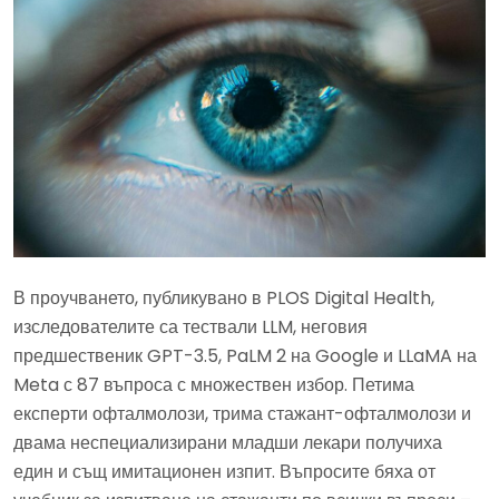
В проучването, публикувано в PLOS Digital Health,
изследователите са тествали LLM, неговия
предшественик GPT-3.5, PaLM 2 на Google и LLaMA на
Meta с 87 въпроса с множествен избор. Петима
експерти офталмолози, трима стажант-офталмолози и
двама неспециализирани младши лекари получиха
един и същ имитационен изпит. Въпросите бяха от