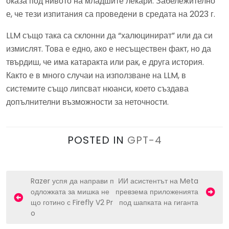
оказа под нивото на младшите лекари. Забележително
е, че тези изпитания са проведени в средата на 2023 г.
LLM също така са склонни да “халюцинират” или да си
измислят. Това е едно, ако е несъществен факт, но да
твърдиш, че има катаракта или рак, е друга история.
Както е в много случаи на използване на LLM, в
системите също липсват нюанси, което създава
допълнителни възможности за неточности.
POSTED IN
GPT-4
P
Razer успя да направи п
ИИ асистентът на Meta
одложката за мишка не
превзема приложенията
o
що готино с Firefly V2 Pr
под шапката на гиганта
s
o
t