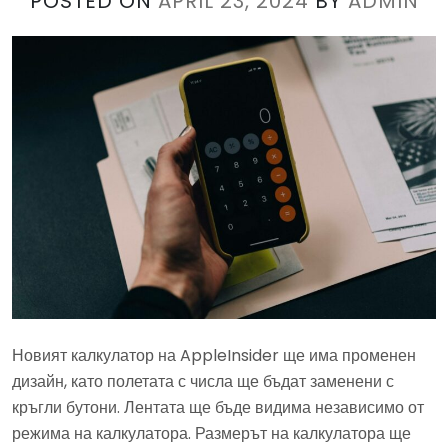
POSTED ON
APRIL 23, 2024
BY
ADMIN
Новият калкулатор на AppleInsider ще има променен
дизайн, като полетата с числа ще бъдат заменени с
кръгли бутони. Лентата ще бъде видима независимо от
режима на калкулатора. Размерът на калкулатора ще