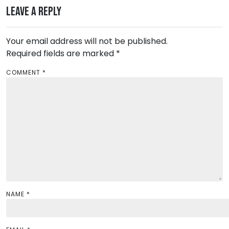
t
Leave a Reply
n
a
Your email address will not be published.
v
Required fields are marked
*
i
COMMENT
*
g
a
t
i
o
n
NAME
*