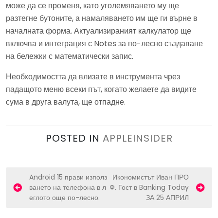
може да се променя, като уголемяването му ще
разтегне бутоните, а намаляването им ще ги върне в
началната форма. Актуализираният калкулатор ще
включва и интеграция с Notes за по-лесно създаване
на бележки с математически запис.
Необходимостта да влизате в инструмента чрез
падащото меню всеки път, когато желаете да видите
сума в друга валута, ще отпадне.
POSTED IN
APPLEINSIDER
P
Android 15 прави използ
Икономистът Иван ПРО
ването на телефона в л
Ф. Гост в Banking Today
o
еглото още по-лесно.
ЗА 25 АПРИЛ
s