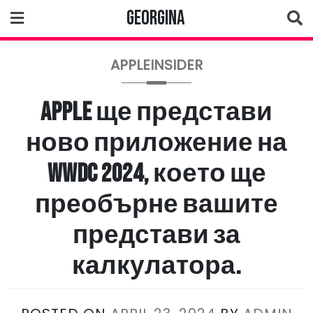
Skip
Georgina
to
content
APPLEINSIDER
Apple ще представи
ново приложение на
WWDC 2024, което ще
преобърне вашите
представи за
калкулатора.