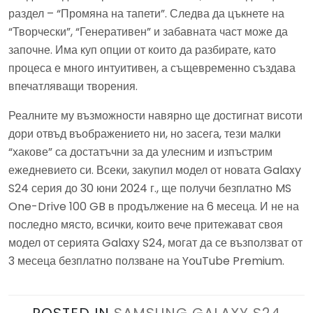
раздел – “Промяна на тапети”. Следва да цъкнете на
“Творчески”, “Генеративен” и забавната част може да
започне. Има куп опции от които да разбирате, като
процеса е много интуитивен, а същевременно създава
впечатляващи творения.
Реалните му възможности навярно ще достигнат висоти
дори отвъд въображението ни, но засега, тези малки
“хакове” са достатъчни за да улесним и изпъстрим
ежедневието си. Всеки, закупил модел от новата Galaxy
S24 серия до 30 юни 2024 г., ще получи безплатно MS
One-Drive 100 GB в продължение на 6 месеца. И не на
последно място, всички, които вече притежават своя
модел от серията Galaxy S24, могат да се възползват от
3 месеца безплатно ползване на YouTube Premium.
POSTED IN
SAMSUNG GALAXY S24