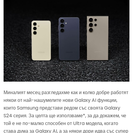
Миналият месец разгледахме как и колко добре работят
някои от най-нашумелите нови Galaxy AI функции,
които Samsung представи редом със своята Galaxy
S24 серия. За целта ще използваме*, за да докажем, че
той е не по-малко способен от Ultra модела, когато
става дума за Galaxy AI, а за някои дори идва със супер