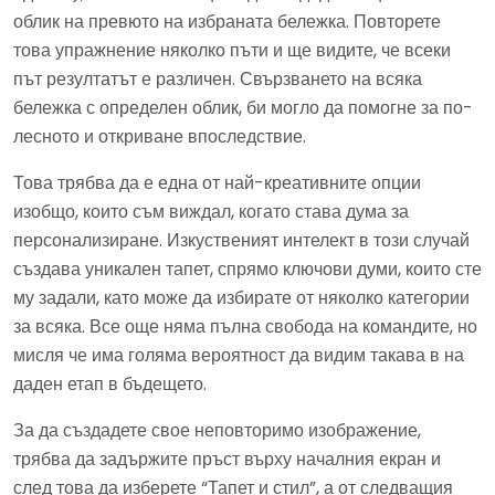
облик на превюто на избраната бележка. Повторете
това упражнение няколко пъти и ще видите, че всеки
път резултатът е различен. Свързването на всяка
бележка с определен облик, би могло да помогне за по-
лесното и откриване впоследствие.
Това трябва да е една от най-креативните опции
изобщо, които съм виждал, когато става дума за
персонализиране. Изкуственият интелект в този случай
създава уникален тапет, спрямо ключови думи, които сте
му задали, като може да избирате от няколко категории
за всяка. Все още няма пълна свобода на командите, но
мисля че има голяма вероятност да видим такава в на
даден етап в бъдещето.
За да създадете свое неповторимо изображение,
трябва да задържите пръст върху началния екран и
след това да изберете “Тапет и стил”, а от следващия