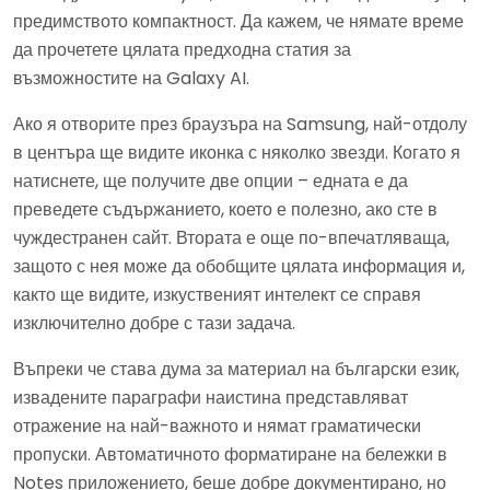
предимството компактност. Да кажем, че нямате време
да прочетете цялата предходна статия за
възможностите на Galaxy AI.
Ако я отворите през браузъра на Samsung, най-отдолу
в центъра ще видите иконка с няколко звезди. Когато я
натиснете, ще получите две опции – едната е да
преведете съдържанието, което е полезно, ако сте в
чуждестранен сайт. Втората е още по-впечатляваща,
защото с нея може да обобщите цялата информация и,
както ще видите, изкуственият интелект се справя
изключително добре с тази задача.
Въпреки че става дума за материал на български език,
извадените параграфи наистина представляват
отражение на най-важното и нямат граматически
пропуски. Автоматичното форматиране на бележки в
Notes приложението, беше добре документирано, но