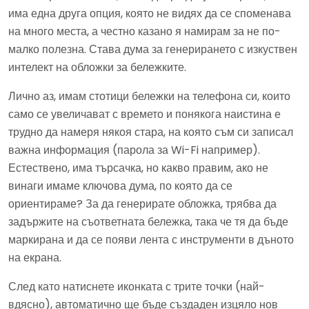
има една друга опция, която не видях да се споменава
на много места, а честно казано я намирам за не по-
малко полезна. Става дума за генерирането с изкуствен
интелект на обложки за бележките.
Лично аз, имам стотици бележки на телефона си, които
само се увеличават с времето и понякога наистина е
трудно да намеря някоя стара, на която съм си записал
важна информация (парола за Wi-Fi например).
Естествено, има търсачка, но какво правим, ако не
винаги имаме ключова дума, по която да се
ориентираме? За да генерирате обложка, трябва да
задържите на съответната бележка, така че тя да бъде
маркирана и да се появи лента с инструменти в дъното
на екрана.
След като натиснете иконката с трите точки (най-
вдясно), автоматично ще бъде създаден изцяло нов