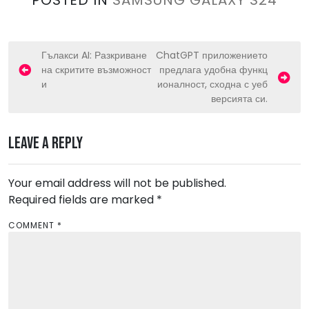
P
Гълакси AI: Разкриване
ChatGPT приложението
на скритите възможност
предлага удобна функц
o
и
ионалност, сходна с уеб
s
версията си.
t
n
Leave a Reply
a
v
Your email address will not be published.
Required fields are marked
i
*
g
COMMENT
*
a
t
i
o