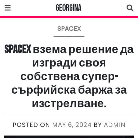
Skip
Georgina
to
content
SPACEX
SpaceX взема решение да
изгради своя
собствена супер-
сърфийска баржа за
изстрелване.
POSTED ON
MAY 6, 2024
BY
ADMIN