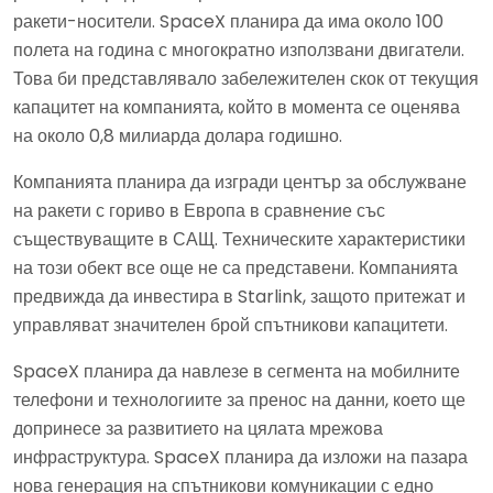
ракети-носители. SpaceX планира да има около 100
полета на година с многократно използвани двигатели.
Това би представлявало забележителен скок от текущия
капацитет на компанията, който в момента се оценява
на около 0,8 милиарда долара годишно.
Компанията планира да изгради център за обслужване
на ракети с гориво в Европа в сравнение със
съществуващите в САЩ. Техническите характеристики
на този обект все още не са представени. Компанията
предвижда да инвестира в Starlink, защото притежат и
управляват значителен брой спътникови капацитети.
SpaceX планира да навлезе в сегмента на мобилните
телефони и технологиите за пренос на данни, което ще
допринесе за развитието на цялата мрежова
инфраструктура. SpaceX планира да изложи на пазара
нова генерация на спътникови комуникации с едно