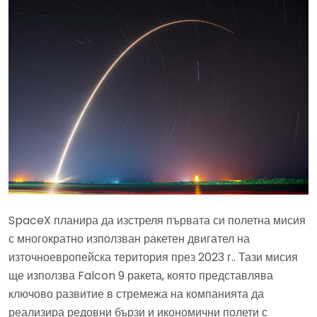
SpaceX планира да изстреля първата си полетна мисия
с многократно използван ракетен двигател на
източноевропейска територия през 2023 г.. Тази мисия
ще използва Falcon 9 ракета, която представлява
ключово развитие в стремежа на компанията да
реализира редовни бързи и икономични полети с