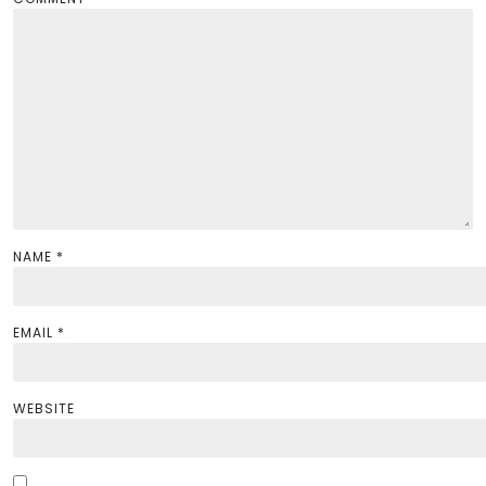
a
t
i
o
n
NAME
*
EMAIL
*
WEBSITE