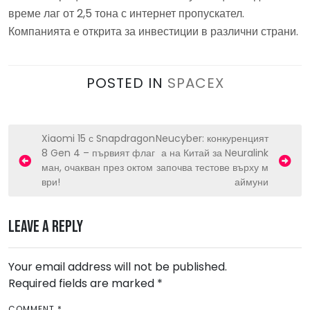
време лаг от 2,5 тона с интернет пропускател.
Компанията е открита за инвестиции в различни страни.
POSTED IN
SPACEX
P
Xiaomi 15 с Snapdragon
Neucyber: конкуренцият
8 Gen 4 – първият флаг
а на Китай за Neuralink
o
ман, очакван през октом
започва тестове върху м
s
ври!
аймуни
t
n
Leave a Reply
a
v
Your email address will not be published.
Required fields are marked
i
*
g
COMMENT
*