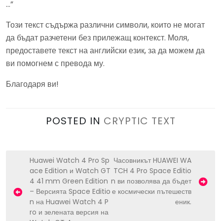
…”
Този текст съдържа различни символи, които не могат
да бъдат разчетени без прилежащ контекст. Моля,
предоставете текст на английски език, за да можем да
ви помогнем с превода му.
Благодаря ви!
POSTED IN
CRYPTIC TEXT
P
Huawei Watch 4 Pro Sp
Часовникът HUAWEI WA
ace Edition и Watch GT
TCH 4 Pro Space Editio
o
4 41 mm Green Edition
n ви позволява да бъдет
s
– Версията Space Editio
е космически пътешеств
n на Huawei Watch 4 P
еник.
t
ro и зелената версия на