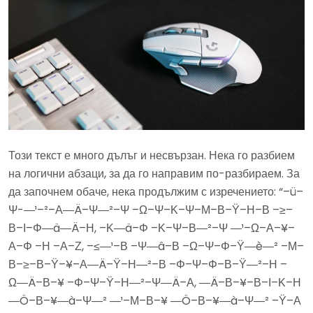
Този текст е много дълъг и несвързан. Нека го разбием
на логични абзаци, за да го направим по-разбираем. За
да започнем обаче, нека продължим с изречението: “–ü–
Ψ-―¹–²–Α―Ä–Ψ―²–Ψ –Ω–Ψ–Κ–Ψ–Μ–Β–Ϋ–Η–Β –≥–
Β–Ι–Φ―ä―Ä–Η, –Κ―ä–Φ –Κ–Ψ–Β―²–Ψ ―¹–Ω–Α–¥–
Α–Φ –Η –Α–Ζ, –≤―¹–Β –Ψ―â–Β –Ω–Ψ–Φ–Ϋ―è―² –Μ–
Β–≥–Β–Ϋ–¥–Α―Ä–Ϋ–Η―²–Β –Φ–Ψ–Φ–Β–Ϋ―²–Η –
Ω―Ä–Β–¥ –Φ–Ψ–Ϋ–Η―²–Ψ―Ä–Α, ―Ä–Β–¥–Β–Ι–Κ–Η
―Ö–Β–¥―à–Ψ―² ―¹–Μ–Β–¥ ―Ö–Β–¥―à–Ψ―² –Ϋ–Α