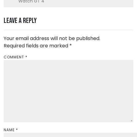
n
Watch GT 4
a
v
Leave a Reply
i
g
Your email address will not be published.
a
Required fields are marked
*
t
COMMENT
*
i
o
n
NAME
*