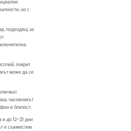
фициални
алности, но с
ар, подходящ за
от
зключителна
сплей, покрит
икът може да се
ключват
ака, часовникът
фон в близост.
и до 12-21 дни
ът е съвместим