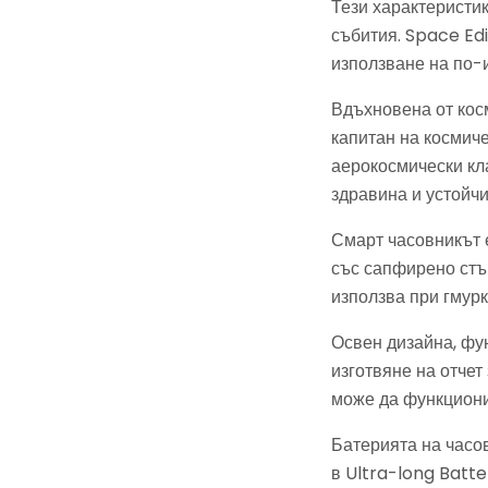
Тези характеристик
събития. Space Ed
използване на по-
Вдъхновена от косм
капитан на космич
аерокосмически кл
здравина и устойчи
Смарт часовникът е
със сапфирено стък
използва при гмурк
Освен дизайна, фу
изготвяне на отчет
може да функциони
Батерията на часов
в Ultra-long Batte