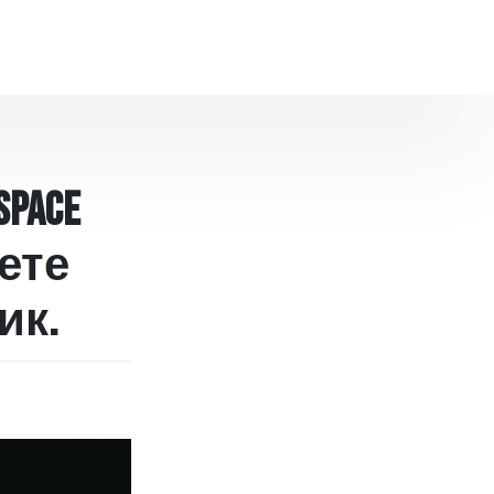
Space
дете
ик.