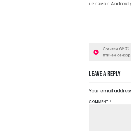
не само с Android 
P
Логитеч G502 
птичен сензор
o
s
Leave a Reply
t
Your email address
n
COMMENT
*
a
v
i