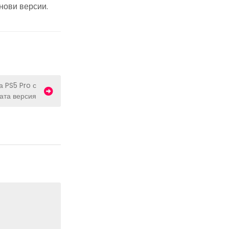
-нови версии.
а PS5 Pro с
ата версия