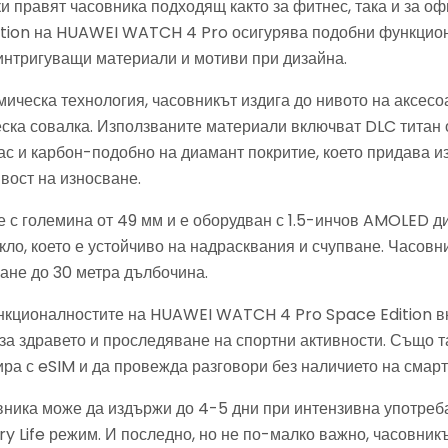
и правят часовника подходящ както за фитнес, така и за о
ition на HUAWEI WATCH 4 Pro осигурява подобни функцион
интригуващи материали и мотиви при дизайна.
ическа технология, часовникът издига до нивото на аксесо
еска совалка. Използваните материали включват DLC титан 
ас и карбон-подобно на диамант покритие, което придава и
вост на износване.
 с големина от 49 мм и е оборудван с 1.5-инчов AMOLED ди
ло, което е устойчиво на надрасквания и счупване. Часовн
ане до 30 метра дълбочина.
нкционалностите на HUAWEI WATCH 4 Pro Space Edition в
 за здравето и проследяване на спортни активности. Също т
ра с eSIM и да провежда разговори без наличието на смарт
ника може да издържи до 4-5 дни при интензивна употреба 
ry Life режим. И последно, но не по-малко важно, часовник