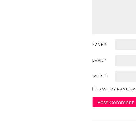
g
a
t
i
NAME
*
o
EMAIL
*
n
WEBSITE
SAVE MY NAME, EM