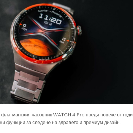
флагманския часовник WATCH 4 Pro преди повече от годи
ни функции за следене на здравето и премиум дизайн.