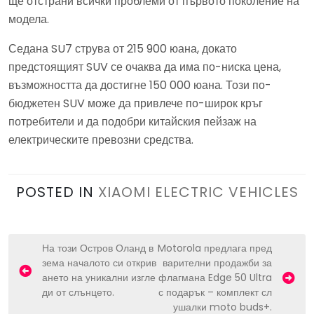
ще отстрани всички проблеми от първото поколение на
модела.
Седана SU7 струва от 215 900 юана, докато
предстоящият SUV се очаква да има по-ниска цена,
възможността да достигне 150 000 юана. Този по-
бюджетен SUV може да привлече по-широк кръг
потребители и да подобри китайския пейзаж на
електрическите превозни средства.
POSTED IN
XIAOMI ELECTRIC VEHICLES
P
На този Остров Оланд в
Motorola предлага пред
зема началото си открив
варителни продажби за
o
ането на уникални изгле
флагмана Edge 50 Ultra
s
ди от слънцето.
с подарък – комплект сл
ушалки moto buds+.
t