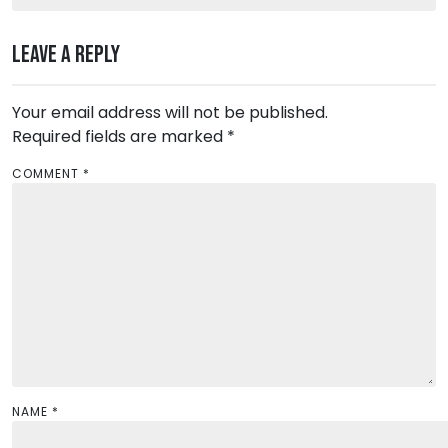
n
Leave a Reply
a
v
Your email address will not be published.
i
Required fields are marked
*
g
a
COMMENT
*
t
i
o
n
NAME
*