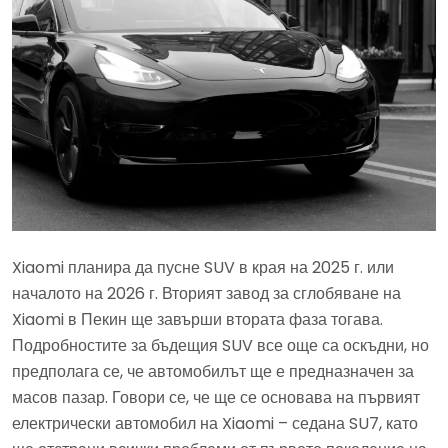
Xiaomi планира да пусне SUV в края на 2025 г. или
началото на 2026 г. Вторият завод за сглобяване на
Xiaomi в Пекин ще завърши втората фаза тогава.
Подробностите за бъдещия SUV все още са оскъдни, но
предполага се, че автомобилът ще е предназначен за
масов пазар. Говори се, че ще се основава на първият
електрически автомобил на Xiaomi – седана SU7, като