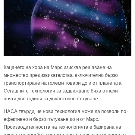
Кацането на хора на Марс изисква решаване на
множество предизвикателства, включително бързо
транспортиране на големи товари до и от планетата.
Сегашните технологии за задвижване биха отнели
почти две години за двупосочно пътуване.
НАСА твърди, че нова технология може да позволи по-
ефективно и бързо пътуване до и от Марс.
Производителността на технологията е базирана на
ядрена енергийна система, която получава енергия от