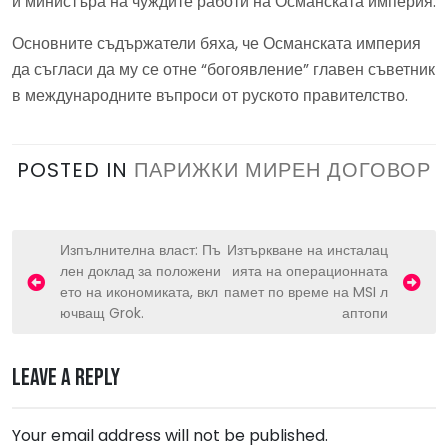
и министъра на чуждите работи на Османската империя.
Основните съдържатели бяха, че Османската империя
да съгласи да му се отне “богоявление” главен съветник
в международните въпроси от руското правителство.
POSTED IN
ПАРИЖКИ МИРЕН ДОГОВОР
P
Изпълнителна власт: Пъ
Изтъркване на инсталац
лен доклад за положени
ията на операционната
o
ето на икономиката, вкл
памет по време на MSI л
s
ючващ Grok.
аптопи
t
n
Leave a Reply
a
v
Your email address will not be published.