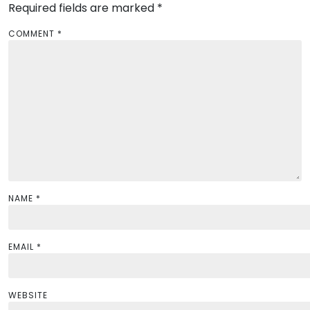
Required fields are marked
i
*
g
COMMENT
*
a
t
i
o
n
NAME
*
EMAIL
*
WEBSITE