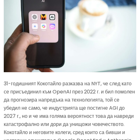
31-годишният Кокотайло разказва на NYT, че след като
се присъединил към OpenAI през 2022 г. и бил помолен
да прогнозира напредъка на технологията, той се
убедил не само, че индустрията ще постигне AGI до
2027 г., но и че има голяма вероятност това да навреди
катастрофално или дори да унищожи човечеството.
Кокотайло и неговите колеги, сред които са бивши и