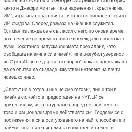
настоящи служители в Google DeepMind и Anthropic,
както и Джефри Хинтън, така нареченият „кръстник на
ИИ“, изразяват опасенията си относно рисковете, които
ИИ създава. Според разказа на бившия служител,
Олтман изглежда се е съгласил с него по онова време,
но с течение на времето това е изглеждало просто като
думи. Кокотайло напуска фирмата през април, като
съобщава на екипа си в имейл, че е „изгубил увереност,
че OpenAI ще се държи отговорно“, докато продължава
да се опитва да създаде изкуствен интелект на почти
човешко ниво.
„Светът не е готов и ние не сме готови“, пише той в
имейла си, който е предоставен на NYT. „И се
притеснявам, че се втурваме напред независимо от
това и рационализираме действията си“. Гордеем се с
постиженията си в осигуряването на най-способните и
най-безопасните системи за изкуствен интелект и