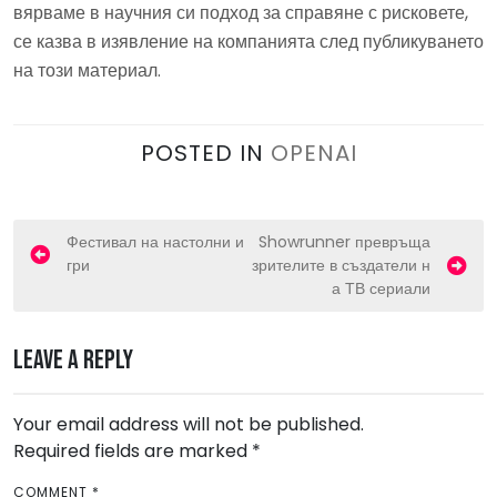
вярваме в научния си подход за справяне с рисковете,
се казва в изявление на компанията след публикуването
на този материал.
POSTED IN
OPENAI
P
Фестивал на настолни и
Showrunner превръща
гри
зрителите в създатели н
o
а ТВ сериали
s
t
Leave a Reply
n
a
Your email address will not be published.
v
Required fields are marked
*
i
COMMENT
*