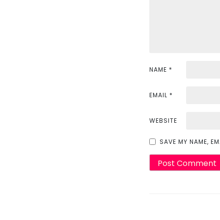
g
a
t
i
NAME
*
o
n
EMAIL
*
WEBSITE
SAVE MY NAME, EM