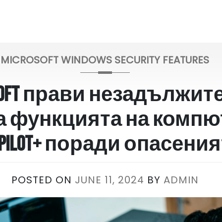
MICROSOFT WINDOWS SECURITY FEATURES
osoft прави незадължит
 на функцията на комп
opilot+ поради опасени
POSTED ON
JUNE 11, 2024
BY
ADMIN