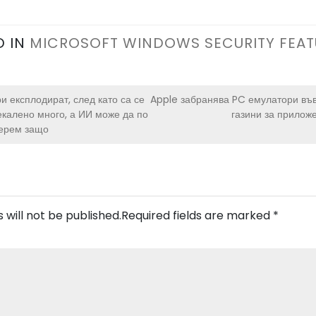
D IN
MICROSOFT WINDOWS SECURITY FEAT
и експлодират, след като са се
Apple забранява PC емулатори във
калено много, а ИИ може да по
газини за прилож
берем защо
 will not be published.
Required fields are marked
*