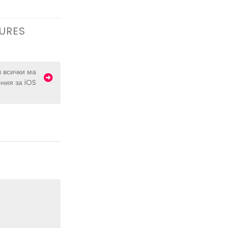
URES
 всички ма
ения за iOS