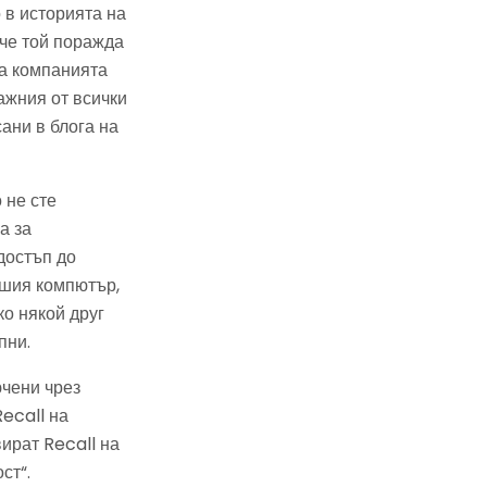
 в историята на
 че той поражда
га компанията
ажния от всички
ани в блога на
 не сте
а за
достъп до
ашия компютър,
ко някой друг
пни.
ючени чрез
Recall на
вират Recall на
ст“.