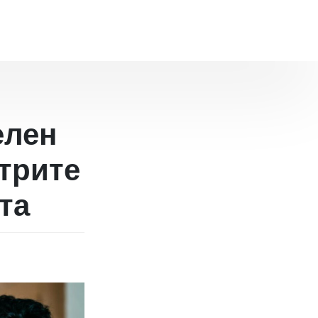
елен
ютрите
ята