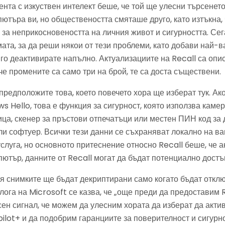
нта с изкуствен интелект беше, че той ще улесни търсенето
ютъра ви, но обществеността смяташе друго, като изтъкна,
 за неприкосновеността на личния живот и сигурността. Се
ата, за да реши някои от тези проблеми, като добави най-в
го деактивирате напълно. Актуализациите на Recall са опис
че промените са само три на брой, те са доста съществени.
редположите това, което повечето хора ще изберат тук. Ако
s Hello, това е функция за сигурност, която използва камер
ца, скенер за пръстови отпечатъци или местен ПИН код за 
и софтуер. Всички тези данни се съхраняват локално на в
услуга, но основното притеснение относно Recall беше, че а
ютър, данните от Recall могат да бъдат потенциално достъ
ия снимките ще бъдат декриптирани само когато бъдат откл
лога на Microsoft се казва, че „още преди да предоставим 
сен сигнал, че можем да улесним хората да изберат да акти
lot+ и да подобрим гаранциите за поверителност и сигурно