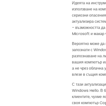
Идеята на инструме
използване на комп
сериозни опасения
актуализира систем
– възможността да 
Microsoft и макар 
Вероятно може да п
запознати с Window
разпознаване на ли
вашия компютър ил
а не чрез облачна 
влезе в същия комп
С тази актуализац
Windows Hello. В б
клиентите, чухме я
своя компютър Copi