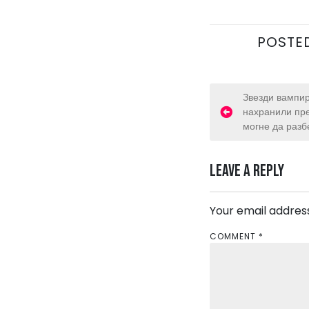
POSTE
P
Звезди вампир
нахранили пре
o
могне да раз
s
Leave a Reply
t
n
Your email address
a
COMMENT
*
v
i