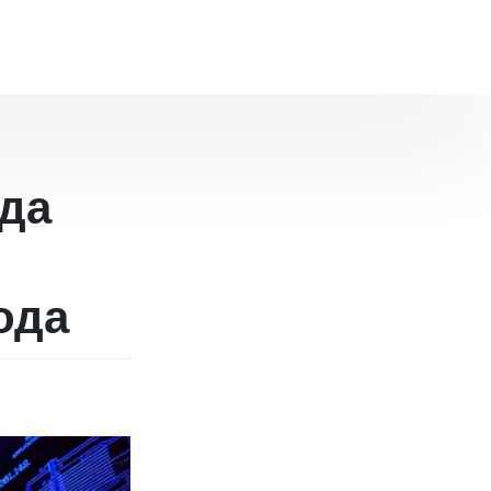
да
ода