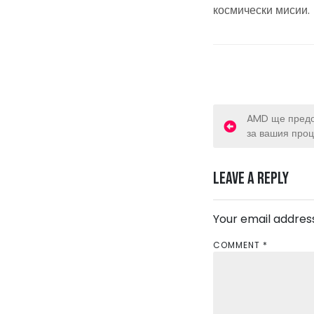
космически мисии.
P
AMD ще предо
за вашия проц
o
s
Leave a Reply
t
Your email address
n
COMMENT
*
a
v
i