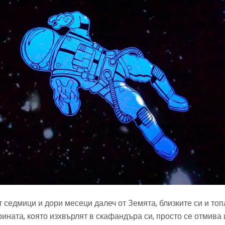
 седмици и дори месеци далеч от Земята, близките си и то
рината, която изхвърлят в скафандъра си, просто се отмива 