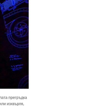
плата прегръдка
или изхвърля,