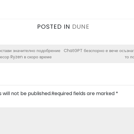
POSTED IN
DUNE
стави значително подобрение
ChatGPT безспорно е вече осъзнат
есор Ryzen в скоро време
то п
 will not be published.
Required fields are marked
*