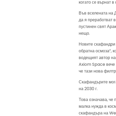
когато се върнат в
Във вселената на Д
да я преработват в
пустинен свят Ара
нещо.
Новите скафандри 
обратна осмоза”, к
водещият автор на
Axiom Space вече 
че тази нова филт
Скафандърите мога
на 2030 г.
Това означава, че 
малка нужда в кос
скафандъра на Weil