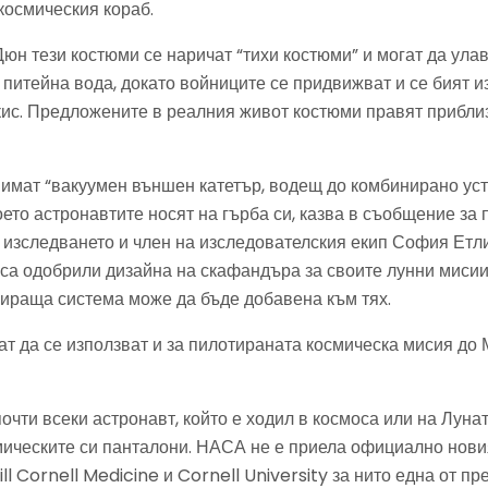
 космическия кораб.
юн тези костюми се наричат “тихи костюми” и могат да улав
 питейна вода, докато войниците се придвижват и се бият 
кис. Предложените в реалния живот костюми правят прибли
имат “вакуумен външен катетър, водещ до комбинирано уст
оето астронавтите носят на гърба си, казва в съобщение за 
 изследването и член на изследователския екип София Етл
са одобрили дизайна на скафандъра за своите лунни мисии,
рираща система може да бъде добавена към тях.
т да се използват и за пилотираната космическа мисия до 
почти всеки астронавт, който е ходил в космоса или на Лунат
мическите си панталони. НАСА не е приела официално нови
l Cornell Medicine и Cornell University за нито една от п