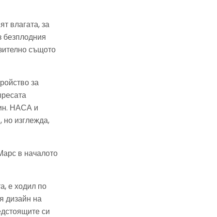
ят влагата, за
из безплодния
зително същото
ройство за
пресата
ин. НАСА и
 но изглежда,
Марс в началото
а, е ходил по
я дизайн на
редстоящите си