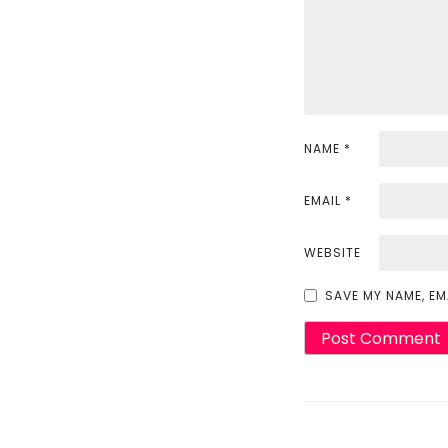
g
a
t
i
NAME
*
o
EMAIL
*
n
WEBSITE
SAVE MY NAME, EM