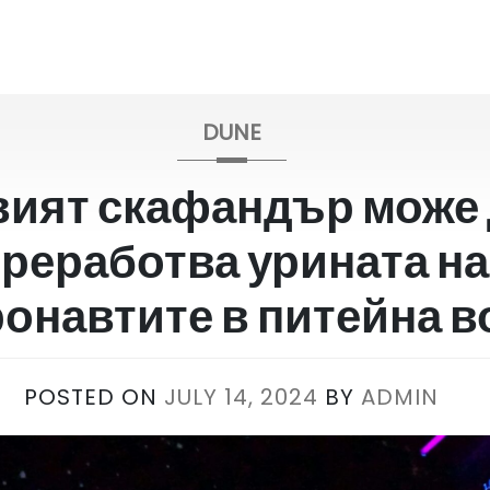
DUNE
ият скафандър може 
реработва урината на
ронавтите в питейна в
POSTED ON
JULY 14, 2024
BY
ADMIN