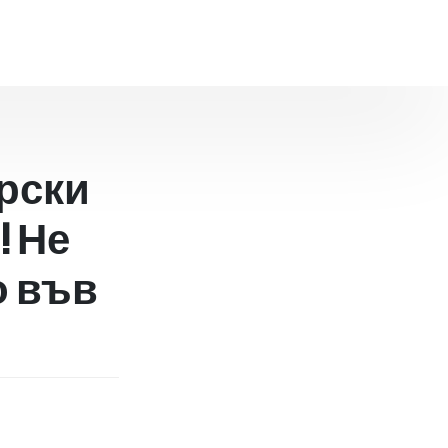
рски
! Не
о във