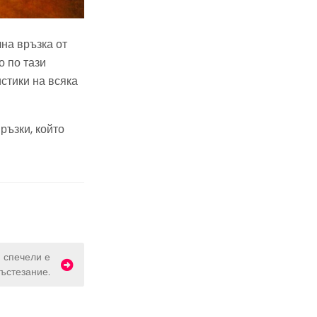
на връзка от
 по тази
стики на всяка
ръзки, който
. спечели е
ъстезание.