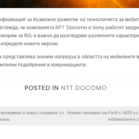
нформация за възможно развитие на технологията за мобил
зглежда, че компанията NTT Docomo и Sony работят заедно
говорим за 6G, е важно да разгледаме различните характери
 определя новите версии.
а представлява значим напредък в областта на мобилните в
чителни подобрения в комуникациите.
POSTED IN
NTT DOCOMO
реживява и извън очакване сл
Новият миниван на Ford с 1400 к.с
еана.
мблематично с