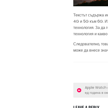
Текстът съдържа и
4G и 5G към 6G. И
технология. За да 
технология и какво
Следователно, тов
може да внесе зна
P
Apple Watch п
ед година в ок
o
s