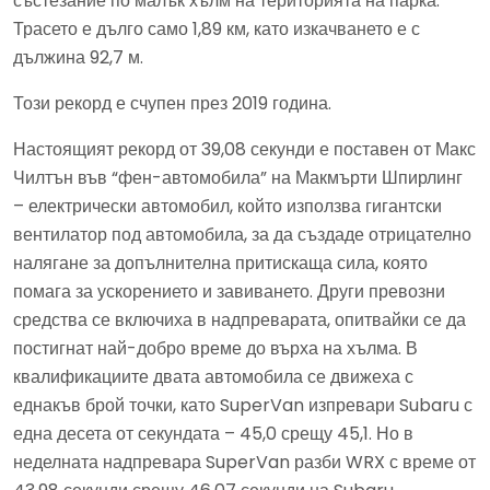
състезание по малък хълм на територията на парка.
Трасето е дълго само 1,89 км, като изкачването е с
дължина 92,7 м.
Този рекорд е счупен през 2019 година.
Настоящият рекорд от 39,08 секунди е поставен от Макс
Чилтън във “фен-автомобила” на Макмърти Шпирлинг
– електрически автомобил, който използва гигантски
вентилатор под автомобила, за да създаде отрицателно
налягане за допълнителна притискаща сила, която
помага за ускорението и завиването. Други превозни
средства се включиха в надпреварата, опитвайки се да
постигнат най-добро време до върха на хълма. В
квалификациите двата автомобила се движеха с
еднакъв брой точки, като SuperVan изпревари Subaru с
една десета от секундата – 45,0 срещу 45,1. Но в
неделната надпревара SuperVan разби WRX с време от