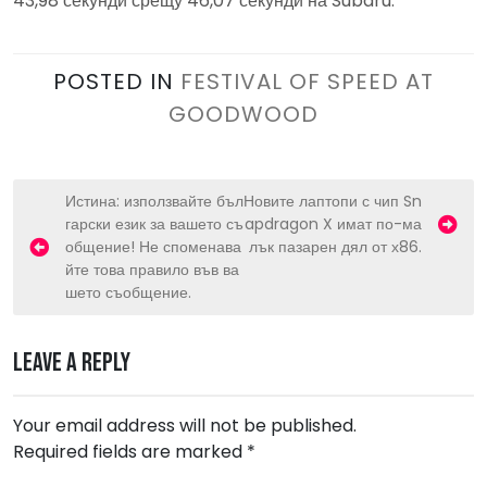
43,98 секунди срещу 46,07 секунди на Subaru.
POSTED IN
FESTIVAL OF SPEED AT
GOODWOOD
P
Истина: използвайте бъл
Новите лаптопи с чип Sn
гарски език за вашето съ
apdragon X имат по-ма
o
общение! Не споменава
лък пазарен дял от х86.
s
йте това правило във ва
шето съобщение.
t
n
Leave a Reply
a
v
Your email address will not be published.
i
Required fields are marked
*
g