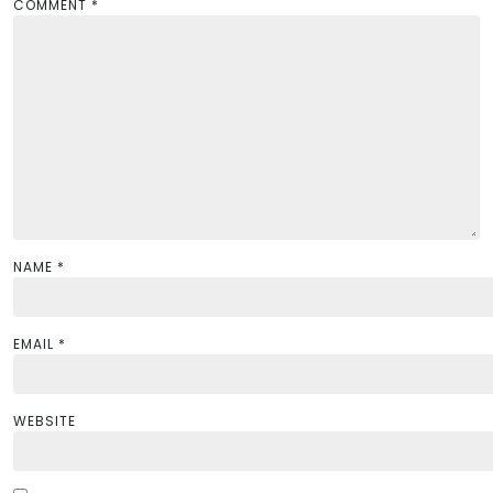
a
COMMENT
*
t
i
o
n
NAME
*
EMAIL
*
WEBSITE