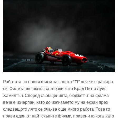
Работата по новия филм за спорта “F1” вече е в разгара
си. Филмът ще включва звезди като Брад Пит и Луис
Хамилтън. Според съобщенията, бюджетът на филма
вече е изчерпан, като до излизането му на екран през
следващото лято се очаква още много работа. Това го
прави един от най-скъпите филми, правени някога, като