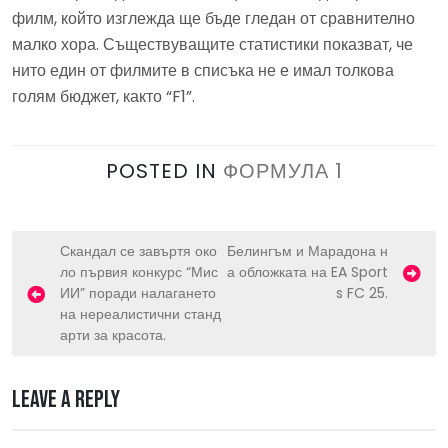
филм, който изглежда ще бъде гледан от сравнително
малко хора. Съществуващите статистики показват, че
нито един от филмите в списъка не е имал толкова
голям бюджет, както “F1”.
POSTED IN
ФОРМУЛА 1
P
Скандал се завъртя око
Белингъм и Марадона н
ло първия конкурс “Мис
а обложката на EA Sport
o
ИИ” поради налагането
s FC 25.
s
на нереалистични станд
арти за красота.
t
n
Leave a Reply
a
v