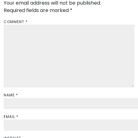
Your email address will not be published.
i
Required fields are marked
*
g
a
COMMENT
*
t
i
o
n
NAME
*
EMAIL
*