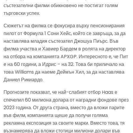
състезателни филми обикновено не постигат голям
търговски успех.
Сюжетът на филма се фокусира върху пенсионирания
пилот от Формула 1 Сони Хейс, който се завръща, за да
наставлява младия състезател Джошуа Пиърс. Във
филма участва и Хавиер Бардем в ролята на директор
на отбора на компанията APXGP. Интересното е, че Пит
е на 60 години, а Идрис – на 32. Това би приличало на
това Williams да наеме Деймън Хил, за да наставлява
Даниел Рикиардо.
Прогнозите показват, че най-слабият отбор Haas е
спечелил 60 милиона долара от наградни фондове през
2023 година. От друга страна, вместо да вложи парите
във филм, компанията щеше да получи голяма
рекламна експозиция за своите марки. Вместо това, тя
възнамерява да вложи стотици милиони долари във