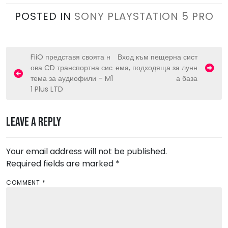
POSTED IN
SONY PLAYSTATION 5 PRO
P
FiiO представя своята н
Вход към пещерна сист
ова CD транспортна сис
ема, подходяща за лунн
o
тема за аудиофили – M1
а база
s
1 Plus LTD
t
n
Leave a Reply
a
v
Your email address will not be published.
Required fields are marked
i
*
g
COMMENT
*
a
t
i