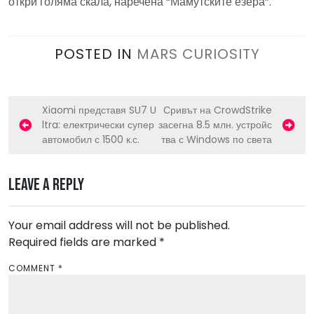
откри голяма скала, наречена “Мамутските езера”.
POSTED IN
MARS CURIOSITY
P
Xiaomi представя SU7 U
Сривът на CrowdStrike
ltra: електрически супер
засегна 8.5 млн. устройс
o
автомобил с 1500 к.с.
тва с Windows по света
s
t
Leave a Reply
n
a
Your email address will not be published.
v
Required fields are marked
*
i
COMMENT
*
g
a