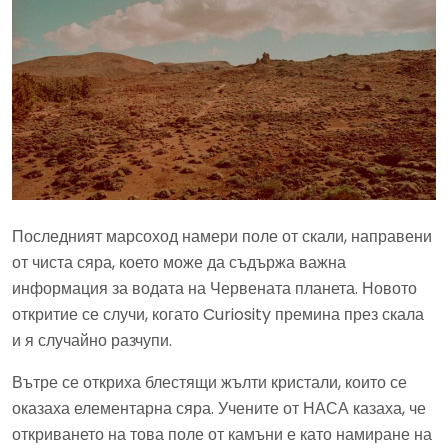
Последният марсоход намери поле от скали, направени
от чиста сяра, което може да съдържа важна
информация за водата на Червената планета. Новото
откритие се случи, когато Curiosity премина през скала
и я случайно разчупи.
Вътре се откриха блестящи жълти кристали, които се
оказаха елементарна сяра. Учените от НАСА казаха, че
откриването на това поле от камъни е като намиране на