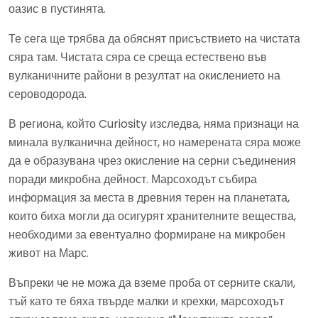
оазис в пустинята.
Те сега ще трябва да обяснят присъствието на чистата
сяра там. Чистата сяра се среща естествено във
вулканичните райони в резултат на окислението на
сероводорода.
В региона, който Curiosity изследва, няма признаци на
минала вулканична дейност, но намерената сяра може
да е образувана чрез окисление на серни съединения
поради микробна дейност. Марсоходът събира
информация за места в древния терен на планетата,
които биха могли да осигурят хранителните вещества,
необходими за евентуално формиране на микробен
живот на Марс.
Въпреки че не можа да вземе проба от серните скали,
тъй като те бяха твърде малки и крехки, марсоходът