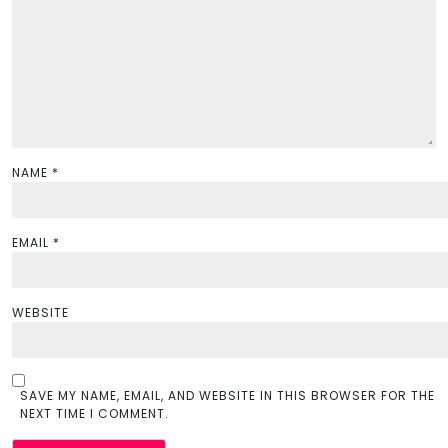
t
i
o
n
NAME
*
EMAIL
*
WEBSITE
SAVE MY NAME, EMAIL, AND WEBSITE IN THIS BROWSER FOR THE
NEXT TIME I COMMENT.