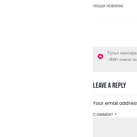
лоши новини.
P
Гугъл лансир
-Ban очила за
o
s
Leave a Reply
t
n
Your email address
a
COMMENT
*
v
i