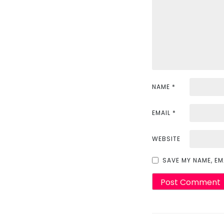
g
a
t
i
NAME
*
o
n
EMAIL
*
WEBSITE
SAVE MY NAME, EM