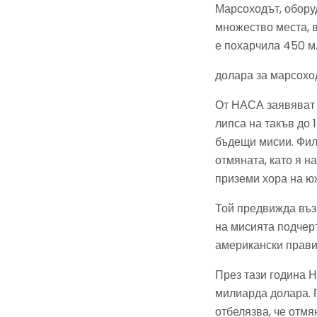
Марсоходът, обору
множество места, 
е похарчила 450 м
долара за марсоход
От НАСА заявяват 
липса на такъв до 
бъдещи мисии. Фил
отмяната, като я н
приземи хора на юж
Той предвижда въз
на мисията подчер
американски прави
През тази година Н
милиарда долара. 
отбелязва, че отм