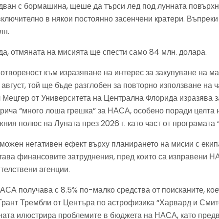
дван с бормашина, щеше да търси лед под лунната повърхн
включително в някои постоянно засенчени кратери. Въпрек
лн.
а, отмяната на мисията ще спести само 84 млн. долара.
отвореност към изразяване на интерес за закупуване на ма
1 август, той ще бъде разглобен за повторно използване на ч
 Мецгер от Университета на Централна Флорида изразява з
арича “много лоша грешка” за НАСА, особено поради целта 
ния полюс на Луната през 2026 г. като част от програмата 
можен негативен ефект върху планирането на мисии с екип
тава финансовите затруднения, пред които са изправени Н
телствени агенции.
АСА получава с 8.5% по-малко средства от поисканите, кое
Грант Трембли от Центъра по астрофизика “Харвард и Сми
яната илюстрира проблемите в бюджета на НАСА, като пре