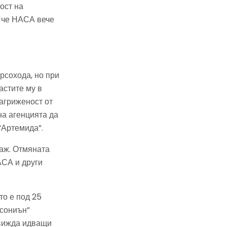
ост на
и че НАСА вече
рсохода, но при
астите му в
агриженост от
на агенцията да
“Артемида”.
аж. Отмяната
АСА и други
то е под 25
тсониън”
движда идващи