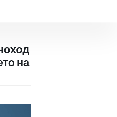
ноход
ето на