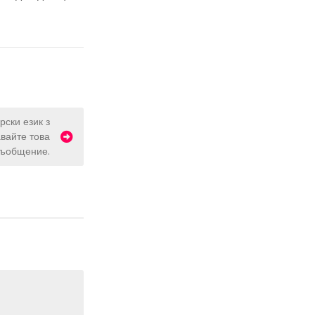
рски език з
вайте това
съобщение.