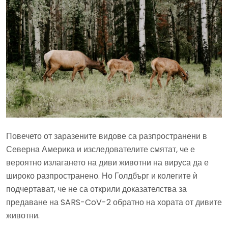
Повечето от заразените видове са разпространени в
Северна Америка и изследователите смятат, че е
вероятно излагането на диви животни на вируса да е
широко разпространено. Но Голдбърг и колегите ѝ
подчертават, че не са открили доказателства за
предаване на SARS-CoV-2 обратно на хората от дивите
животни.