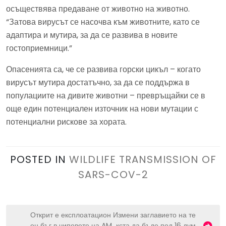
осъществява предаване от животно на животно.
“Затова вирусът се насочва към животните, като се
адаптира и мутира, за да се развива в новите
гостоприемници.”
Опасенията са, че се развива горски цикъл – когато
вирусът мутира достатъчно, за да се поддържа в
популациите на дивите животни – превръщайки се в
още един потенциален източник на нови мутации с
потенциални рискове за хората.
POSTED IN
WILDLIFE TRANSMISSION OF
SARS-COV-2
P
Открит е експлоатацион
Измени заглавието на те
ен бъг в чиповете на AM
кста да бъде под 16 дум