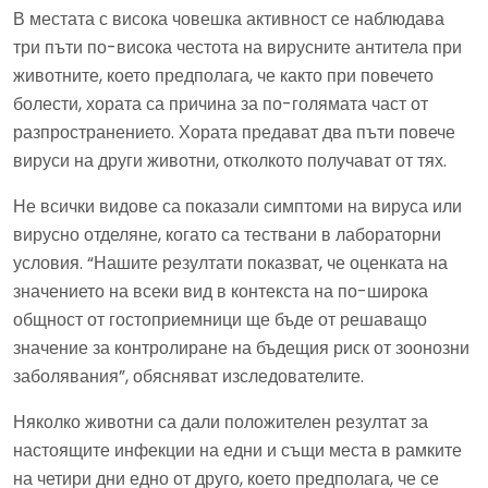
В местата с висока човешка активност се наблюдава
три пъти по-висока честота на вирусните антитела при
животните, което предполага, че както при повечето
болести, хората са причина за по-голямата част от
разпространението. Хората предават два пъти повече
вируси на други животни, отколкото получават от тях.
Не всички видове са показали симптоми на вируса или
вирусно отделяне, когато са тествани в лабораторни
условия. “Нашите резултати показват, че оценката на
значението на всеки вид в контекста на по-широка
общност от гостоприемници ще бъде от решаващо
значение за контролиране на бъдещия риск от зоонозни
заболявания”, обясняват изследователите.
Няколко животни са дали положителен резултат за
настоящите инфекции на едни и същи места в рамките
на четири дни едно от друго, което предполага, че се