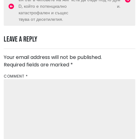
o
D, който е потенциално
и.
s
катастрофален и същес
твува от десетилетия.
t
n
Leave a Reply
a
v
Your email address will not be published.
i
Required fields are marked
*
g
a
COMMENT
*
t
i
o
n