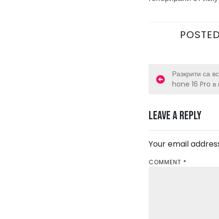
POSTED
P
Разкрити са вс
hone 16 Pro в
o
s
Leave a Reply
t
Your email address
n
COMMENT
*
a
v
i