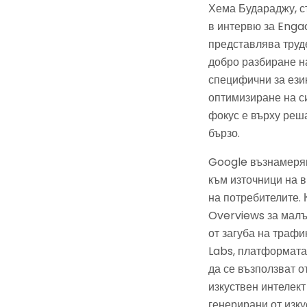
Хема Будараджу, с
в интервю за Enga
представлява труде
добро разбиране н
специфични за език
оптимизиране на си
фокус е върху реш
бързо.
Google възнамеряв
към източници на в
на потребителите. 
Overviews за малъ
от загуба на трафи
Labs, платформата
да се възползват о
изкуствен интелект
генерирани от изку