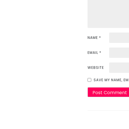
g
a
t
i
NAME
*
o
EMAIL
*
n
WEBSITE
SAVE MY NAME, EM