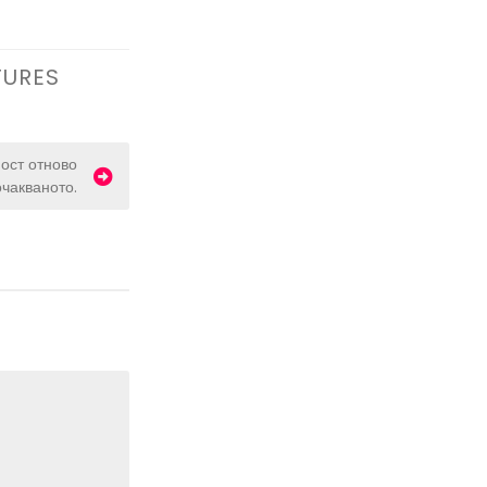
TURES
ост отново
очакваното.