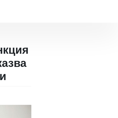
ункция
казва
ни