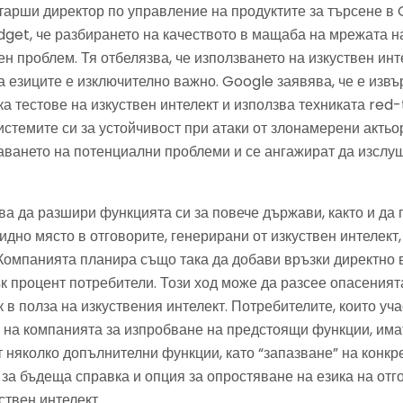
тарши директор по управление на продуктите за търсене в 
dget, че разбирането на качеството в мащаба на мрежата н
н проблем. Тя отбелязва, че използването на изкуствен инт
а езиците е изключително важно. Google заявява, че е изв
а тестове на изкуствен интелект и използва техниката red
стемите си за устойчивост при атаки от злонамерени актьо
аването на потенциални проблеми и се ангажират да изслуш
а да разшири функцията си за повече държави, както и да 
идно място в отговорите, генерирани от изкуствен интелект
Компанията планира също така да добави връзки директно в
к процент потребители. Този ход може да разсее опасеният
к в полза на изкуствения интелект. Потребителите, които уч
 на компанията за изпробване на предстоящи функции, има
т няколко допълнителни функции, като “запазване” на конкр
 за бъдеща справка и опция за опростяване на езика на отг
ствен интелект.