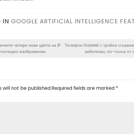
 IN
GOOGLE ARTIFICIAL INTELLIGENCE FEA
ичките четири нови цвята на iP
Телефон Huawei с тройна сгъваем
 последно изображение.
забелязан, по-тънък от 
 will not be published.
Required fields are marked
*