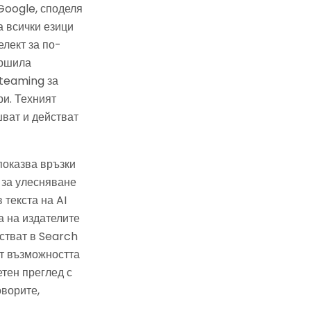
Google, споделя
а всички езици
елект за по-
ършила
-teaming за
ри. Техният
ват и действат
показва връзки
, за улесняване
 текста на AI
а на издателите
астват в Search
т възможността
етен преглед с
оворите,