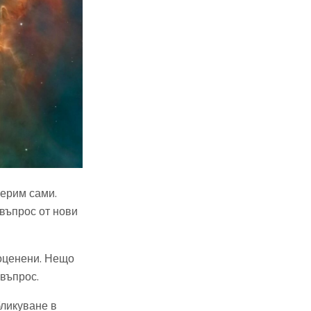
верим сами.
 въпрос от нови
еоценени. Нещо
въпрос.
бликуване в