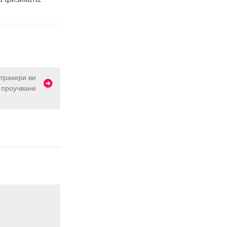
тракери ви
 проучване