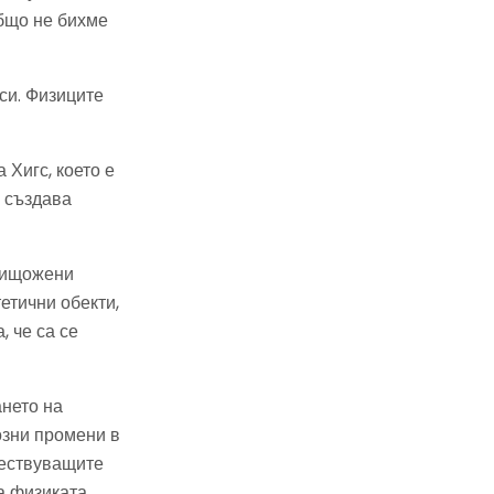
общо не бихме
оси. Физиците
 Хигс, което е
е създава
унищожени
етични обекти,
, че са се
ането на
озни промени в
ществуващите
 физиката.