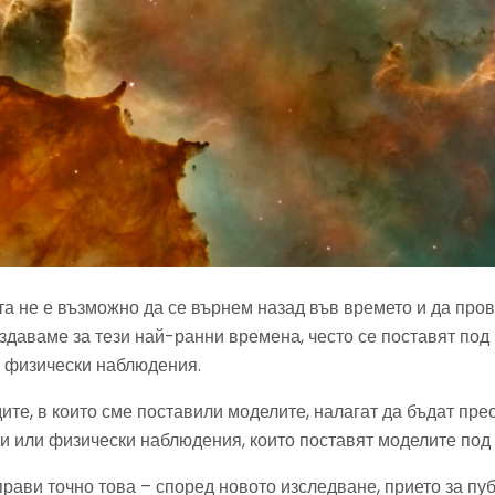
та не е възможно да се върнем назад във времето и да про
здаваме за тези най-ранни времена, често се поставят под
 физически наблюдения.
ите, в които сме поставили моделите, налагат да бъдат пр
и или физически наблюдения, които поставят моделите под 
рави точно това – според новото изследване, прието за пу