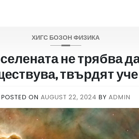
ХИГС БОЗОН ФИЗИКА
селената не трябва д
ествува, твърдят уч
POSTED ON
AUGUST 22, 2024
BY
ADMIN