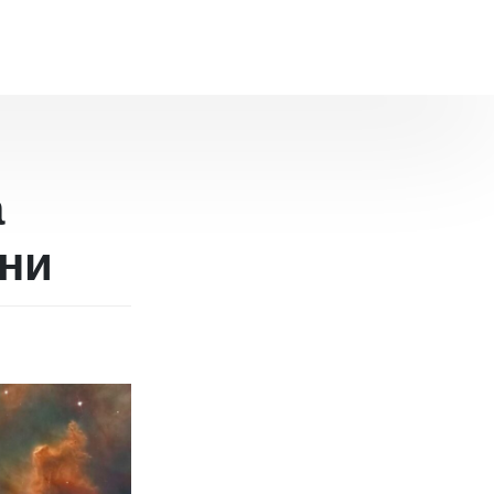
а
ени