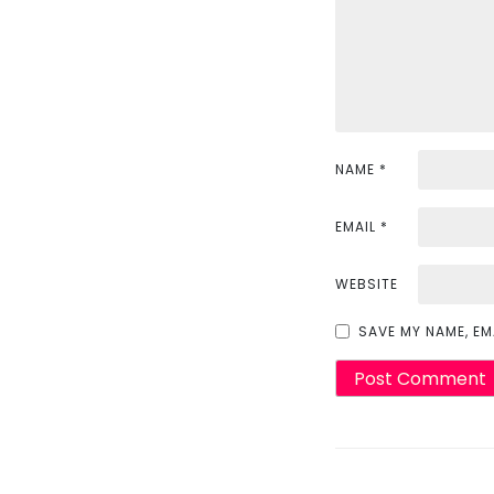
g
a
t
i
NAME
*
o
n
EMAIL
*
WEBSITE
SAVE MY NAME, EM