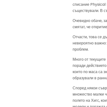
списание Physical 
съществували. В с
Очевидно обаче, за
смятат, че открити
Отчасти, това се д
невероятно важно:
проблем.
Много от текущите
поради действието 
които по ма­са са 
образували в ранн
Според някои съвр
множество малки ч
полето на Хигс, к
модели и поражда 