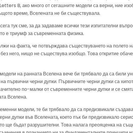
Letters B, ако много от сегашните модели са верни, ние из
ъщото време, Вселената не би съществувала.
сега тук сме, за да задаваме всички тези изпитателни въпр
ето е триумф за съвременната физика.
ължи на факта, че потвърждава съществуването на полето на
 без него, нищо не съществува изобщо. Това откритие обач
 модели на ранната Вселена вече би трябвало да са били 
на първични черни дупки. Първичните черни дупки са хипот
значително по-малки от съвременните черни дупки и се смята
ата Вселена.
еменни модели, те би трябвало да са предизвикали създав
ерни дупки във Вселената, което пък би предизвикало сери
оито ще бъдат разрушителни. Това налага преояценка на съ
съмнения в познанието ни за фундаменталните принципи на