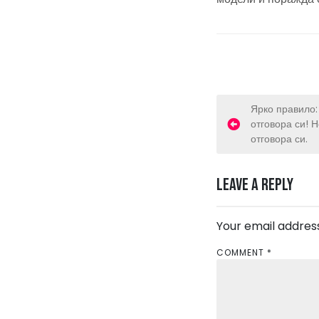
P
Ярко правило:
отговора си! 
o
отговора си.
s
Leave a Reply
t
n
Your email address
a
COMMENT
*
v
i