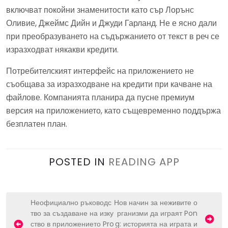
включват покойни знаменитости като сър Лорънс
Оливие, Джеймс Дийн и Джуди Гарланд. Не е ясно дали
при преобразуването на съдържанието от текст в реч се
изразходват някакви кредити.
Потребителският интерфейс на приложението не
съобщава за изразходване на кредити при качване на
файлове. Компанията планира да пусне премиум
версия на приложението, като същевременно поддържа
безплатен план.
POSTED IN
READING APP
P
Неофициално ръководс
Нов начин за неживите о
тво за създаване на изку
рганизми да играят Pon
o
ство в приложението Pro
g: историята на играта и