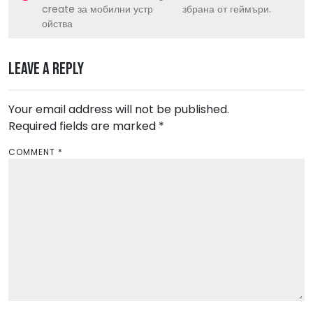
s
create за мобилни устр
збрана от геймъри.
ойства
t
n
Leave a Reply
a
v
Your email address will not be published.
i
Required fields are marked
*
g
a
COMMENT
*
t
i
o
n