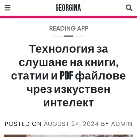
Skip
Georgina
to
content
READING APP
Технология за
слушане на книги,
статии и PDF файлове
чрез изкуствен
интелект
POSTED ON
AUGUST 24, 2024
BY
ADMIN