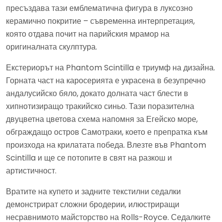
пресъздава тази емблематична фигура в луксозно
керамично покритие – съвременна интерпретация,
която отдава почит на парийския мрамор на
оригиналната скулптура.
Екстериорът на Phantom Scintilla е триумф на дизайна.
Горната част на каросерията е украсена в безупречно
андалусийско бяло, докато долната част блести в
хипнотизиращо тракийско синьо. Тази поразителна
двуцветна цветова схема напомня за Егейско море,
обграждащо остров Самотраки, което е препратка към
произхода на крилатата победа. Влезте във Phantom
Scintilla и ще се потопите в свят на разкош и
артистичност.
Вратите на купето и задните текстилни седалки
демонстрират сложни бродерии, илюстриращи
несравнимото майсторство на Rolls-Royce. Седалките