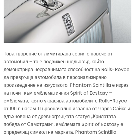
Това творение от лимитирана серия е повече от
автомобил – то е подвижен шедьовър, който
демонстрира несравнимата способност на Rolls-Royce
да превръща автомобила в персонализирано
произведение на изкуството. Phantom Scintilla е израз
на почит към емблематичния Spirit of Ecstasy –
емблемата, която украсява автомобилите Rolls-Royce
от 1911 г. насам. Първоначално изваяна от Чарлз Сайкс и
вдъхновена от древногръцката статуя „Крилатата
победа от Самотраки“, емблемата Spirit of Ecstasy е
определящ символ на марката. Phantom Scintilla