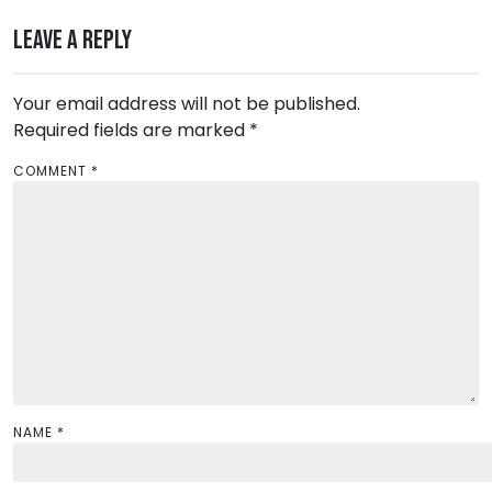
t
n
Leave a Reply
a
v
Your email address will not be published.
Required fields are marked
i
*
g
COMMENT
*
a
t
i
o
n
NAME
*