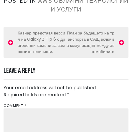
POSTED IN
AWS ОБЛАЧНИ ТЕХНОЛОГИИ
И УСЛУГИ
P
Кавиар представя верси
План за бъдещето на тр
я на Galaxy Z Flip 6 с др
анспорта в САЩ включв
o
агоценни камъни за зам
а комуникация между ав
s
ожните тенисисти.
томобилите
t
n
Leave a Reply
a
v
Your email address will not be published.
Required fields are marked
i
*
g
COMMENT
*
a
t
i